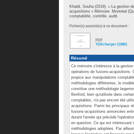
Khaldi, Souha
(2019). « La gestion d
acquisitions » Mémoire. Montréal (Q
comptabilité, contrôle, audit.
Fichier(s) associé(s) à ce document :
PDF
Télécharger (1MB)
Résumé
Ce mémoire s'intéresse à la gestion 
opérations de fusions-acquisitions. 
propice aux manipulations comptable
méthodologies différentes, le modèl
constitue une méthodologie largement
Benford, bien qu'utilisée dans certa
comptables, n'a pas encore été util
acquisitions. Parmi les principaux r
fusions-acquisitions annoncées entr
durant l'année qui précède l'opératio
en question. Ce qui est intéressant 
méthodologies adoptées. Par ailleur