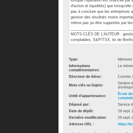
lorsque l'opération est financée pa
d'action et liquidités) que lorsqu'el
pas à conclure que les entreprises 
gestion des résultats moins important
même pas pu être supportés par les
______________________________
MOTS-CLÉS DE L’AUTEUR : gestion d
comptables, S&P/TSX, loi de Benfo
Type:
Mémoire 
Informations
Le mémoir
complémentaires:
Directeur de thèse:
Cormier,
Gestion d
Mots-clés ou Sujets:
d'entrepr
École de
Unité d'appartenance:
comptab
Déposé par:
Service d
Date de dépôt:
29 sept.
Dernière modification:
29 sept.
Adresse URL :
https://