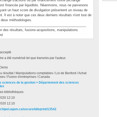
r échange d'actions ou par financement mixte (échange
le est financée par liquidités. Néanmoins, nous ne parvenons
ayant un haut score de divulgation présentent un niveau de
. Il est à noter que ces deux derniers résultats n'ont tout de
 deux méthodologies.
_______________________________________________
es résultats, fusions-acquisitions, manipulations
rd
accepté
e a été numérisé tel que transmis par l'auteur.
 Denis
u résultat / Manipulations comptables / Loi de Benford / Achat
ises / Fusion d'entreprises / Canada
s sciences de la gestion > Département des sciences
les
es bibliothèques
 2020 12:10
 2020 12:10
archipel.uqam.ca/secure/id/eprint/13542