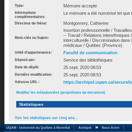
Mémoire accepté
Type:
Informations
Le mémoire a été numérisé tel que t
complémentaires:
Montgomery, Catherine
Directeur de thèse:
Insertion professionnelle / Travaill
-- Travail / Relations interethnique
Mots-clés ou Sujets:
interculturelle / Discrimination dans
médicaux / Québec (Province)
Faculté de communication
Unité d'appartenance:
Service des bibliothèques
Déposé par:
25 sept. 2020 08:53
Date de dépôt:
25 sept. 2020 08:53
Dernière modification:
https://archipel.uqam.ca/secure/i
Adresse URL :
Modifier les métadonnées (propriétaire du document)
Statistiques
Voir les statistiques sur cinq ans...
UQAM - Université du Québec à Montréal
Archipel
Nous écrire