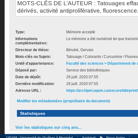
MOTS-CLÉS DE L’AUTEUR : Tatouages effac
dérivés, activité antiproliférative, fluorescence
Type:
Mémoire accepté
Informations
Le mémoire a été numérisé tel que transmis
complémentaires:
Directeur de thèse:
Bérubé, Gervais
Mots-clés ou Sujets:
Tatouage / Colorants / Curcumine / Fluoresc
Unité d'appartenance:
Faculté des sciences > Département de 
Déposé par:
Service des bibliothèques
Date de dépôt:
29 juill. 2020 07:55
Dernière modification:
29 juill. 2020 07:55
Adresse URL :
https://archipel.uqam.ca/secure/id/eprint
Modifier les métadonnées (propriétaire du document)
Statistiques
Voir les statistiques sur cinq ans...
UQAM - Université du Québec à Montréal
Archipel
Nous écrire