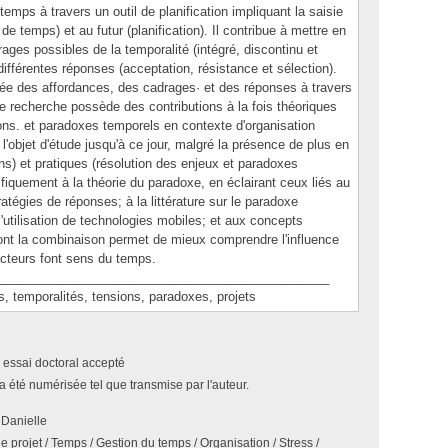
emps à travers un outil de planification impliquant la saisie
de temps) et au futur (planification). Il contribue à mettre en
rages possibles de la temporalité (intégré, discontinu et
différentes réponses (acceptation, résistance et sélection).
reliée des affordances, des cadrages· et des réponses à travers
 recherche possède des contributions à la fois théoriques
ns. et paradoxes temporels en contexte d'organisation
t l'objet d'étude jusqu'à ce jour, malgré la présence de plus en
ns) et pratiques (résolution des enjeux et paradoxes
ifiquement à la théorie du paradoxe, en éclairant ceux liés au
atégies de réponses; à la littérature sur le paradoxe
l'utilisation de technologies mobiles; et aux concepts
ont la combinaison permet de mieux comprendre l'influence
cteurs font sens du temps.
_______________________________________________
emporalités, tensions, paradoxes, projets
 essai doctoral accepté
a été numérisée tel que transmise par l'auteur.
 Danielle
e projet / Temps / Gestion du temps / Organisation / Stress /