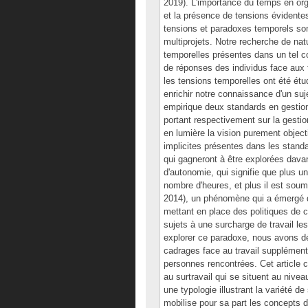
2019). L'importance du temps en org
et la présence de tensions évident
tensions et paradoxes temporels son
multiprojets. Notre recherche de natu
temporelles présentes dans un tel c
de réponses des individus face aux t
les tensions temporelles ont été étu
enrichir notre connaissance d'un su
empirique deux standards en gestion
portant respectivement sur la gestion 
en lumière la vision purement object
implicites présentes dans les standa
qui gagneront à être explorées davan
d'autonomie, qui signifie que plus un
nombre d'heures, et plus il est soumi
2014), un phénomène qui a émergé de
mettant en place des politiques de co
sujets à une surcharge de travail le
explorer ce paradoxe, nous avons dé
cadrages face au travail supplément
personnes rencontrées. Cet article 
au surtravail qui se situent au nivea
une typologie illustrant la variété de
mobilise pour sa part les concepts 