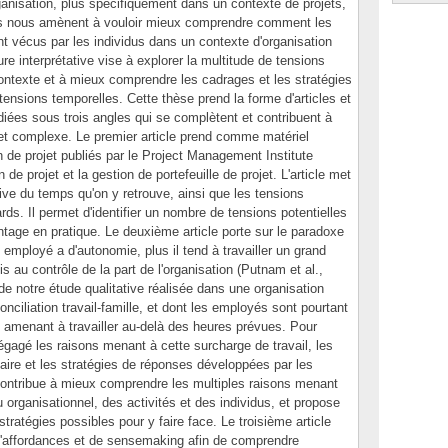
anisation, plus spécifiquement dans un contexte de projets,
es nous amènent à vouloir mieux comprendre comment les
t vécus par les individus dans un contexte d'organisation
re interprétative vise à explorer la multitude de tensions
ontexte et à mieux comprendre les cadrages et les stratégies
ensions temporelles. Cette thèse prend la forme d'articles et
diées sous trois angles qui se complètent et contribuent à
jet complexe. Le premier article prend comme matériel
 de projet publiés par le Project Management Institute
de projet et la gestion de portefeuille de projet. L'article met
ive du temps qu'on y retrouve, ainsi que les tensions
rds. Il permet d'identifier un nombre de tensions potentielles
tage en pratique. Le deuxième article porte sur le paradoxe
 employé a d'autonomie, plus il tend à travailler un grand
s au contrôle de la part de l'organisation (Putnam et al.,
 notre étude qualitative réalisée dans une organisation
nciliation travail-famille, et dont les employés sont pourtant
s amenant à travailler au-delà des heures prévues. Pour
gagé les raisons menant à cette surcharge de travail, les
aire et les stratégies de réponses développées par les
contribue à mieux comprendre les multiples raisons menant
u organisationnel, des activités et des individus, et propose
 stratégies possibles pour y faire face. Le troisième article
d'affordances et de sensemaking afin de comprendre