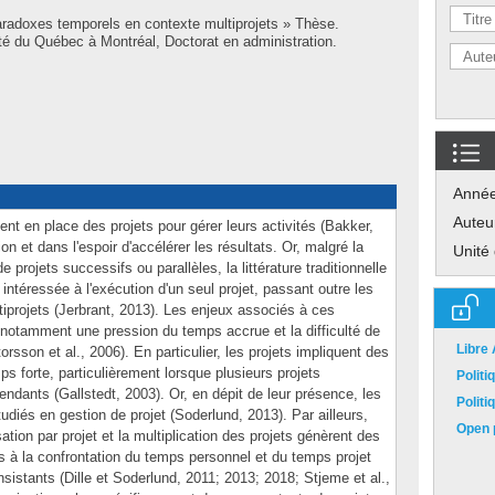
aradoxes temporels en contexte multiprojets » Thèse.
é du Québec à Montréal, Doctorat en administration.
Anné
Auteu
ent en place des projets pour gérer leurs activités (Bakker,
on et dans l'espoir d'accélérer les résultats. Or, malgré la
Unité
projets successifs ou parallèles, la littérature traditionnelle
intéressée à l'exécution d'un seul projet, passant outre les
ltiprojets (Jerbrant, 2013). Les enjeux associés à ces
 notamment une pression du temps accrue et la difficulté de
Libre
orsson et al., 2006). En particulier, les projets impliquent des
ps forte, particulièrement lorsque plusieurs projets
Polit
ndants (Gallstedt, 2003). Or, en dépit de leur présence, les
Polit
diés en gestion de projet (Soderlund, 2013). Par ailleurs,
Open p
ation par projet et la multiplication des projets génèrent des
s à la confrontation du temps personnel et du temps projet
sistants (Dille et Soderlund, 2011; 2013; 2018; Stjeme et al.,