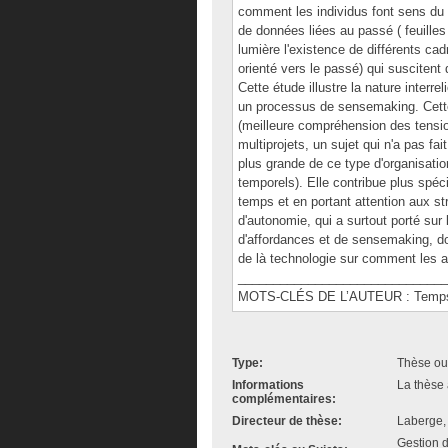
comment les individus font sens du t
de données liées au passé ( feuilles 
lumière l'existence de différents cad
orienté vers le passé) qui suscitent 
Cette étude illustre la nature inter
un processus de sensemaking. Cette
(meilleure compréhension des tensio
multiprojets, un sujet qui n'a pas fai
plus grande de ce type d'organisatio
temporels). Elle contribue plus spéc
temps et en portant attention aux str
d'autonomie, qui a surtout porté sur 
d'affordances et de sensemaking, d
de là technologie sur comment les a
______________________________
MOTS-CLÉS DE L’AUTEUR : Temps, t
Type:
Thèse ou
Informations
La thèse 
complémentaires:
Directeur de thèse:
Laberge,
Gestion d