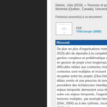
Delisle, Julie
(2019). « Tensions et p
Montréal (Québec, Canada), Universit
Fichier(s) associé(s) à ce document :
PDF
Télécharger (6MB)
Résumé
De plus en plus d'organisations mett
2010) afin de répondre à la compétiti
gestion complexe et problématique de 
en gestion de projet s'est longtemps 
difficultés reliées aux contextes mu
contextes sont multiples et incluent
récupérer entre les projets (Zika-Vikt
délais serrés et une pression du tem
possèdent des échéanciers interdépe
enjeux temporels demeurent sous-étu
outre ces enjeux temporels, l'organis
tensions multiples, par exemple liée
(Shih, 2004) ou à des rythmes, incon