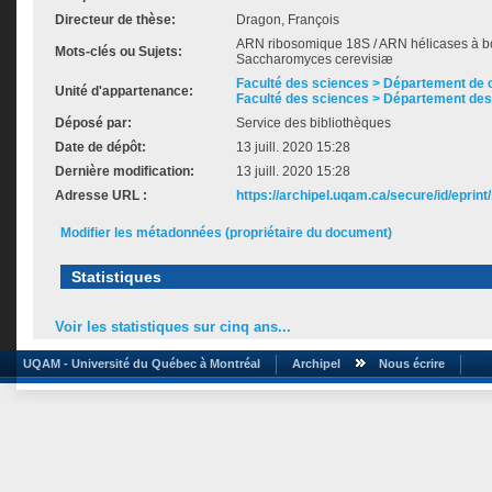
Directeur de thèse:
Dragon, François
ARN ribosomique 18S / ARN hélicases à bo
Mots-clés ou Sujets:
Saccharomyces cerevisiæ
Faculté des sciences > Département de 
Unité d'appartenance:
Faculté des sciences > Département des
Déposé par:
Service des bibliothèques
Date de dépôt:
13 juill. 2020 15:28
Dernière modification:
13 juill. 2020 15:28
Adresse URL :
https://archipel.uqam.ca/secure/id/eprint
Modifier les métadonnées (propriétaire du document)
Statistiques
Voir les statistiques sur cinq ans...
UQAM - Université du Québec à Montréal
Archipel
Nous écrire