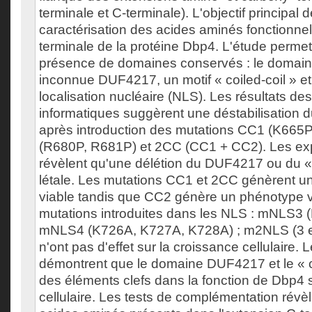
terminale et C-terminale). L'objectif principal d
caractérisation des acides aminés fonctionnel
terminale de la protéine Dbp4. L'étude permet d
présence de domaines conservés : le domain
inconnue DUF4217, un motif « coiled-coil » e
localisation nucléaire (NLS). Les résultats de
informatiques suggèrent une déstabilisation du
après introduction des mutations CC1 (K665
(R680P, R681P) et 2CC (CC1 + CC2). Les exp
révèlent qu'une délétion du DUF4217 ou du « c
létale. Les mutations CC1 et 2CC génèrent u
viable tandis que CC2 génère un phénotype v
mutations introduites dans les NLS : mNLS3 
mNLS4 (K726A, K727A, K728A) ; m2NLS (3 e
n'ont pas d'effet sur la croissance cellulaire. L
démontrent que le domaine DUF4217 et le « co
des éléments clefs dans la fonction de Dbp4 s
cellulaire. Les tests de complémentation révè