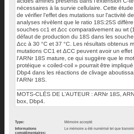
acides aminés présents dans l'extension C-te
nécessaires à la survie cellulaire. Cette étu
de vérifier l'effet des mutations sur l'activité 
analyses révèlent que le ratio 18S:25S diffère
souches cc1 et Δcc comparativement au wt (1
défaut de production du 18S dans les souche
Δcc à 30 °C et 37 °C. Les résultats obtenus m
mutations CC1 et ΔCC peuvent avoir un effet 
l'ARNr 18S mature, ce qui suggère que le motif
protéique « coiled-coil » pourrait être impliqu
Dbp4 dans les réactions de clivage aboutissa
l'ARNr 18S.
___________________________________
MOTS-CLÉS DE L’AUTEUR : ARNr 18S, ARN 
box, Dbp4.
Type:
Mémoire accepté
Informations
Le mémoire a été numérisé tel que transmis
complémentaires: