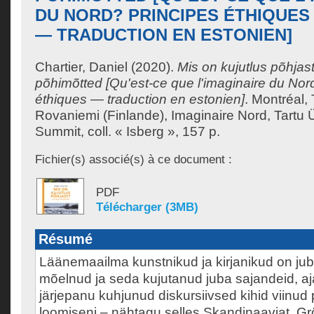
DU NORD? PRINCIPES ÉTHIQUES
— TRADUCTION EN ESTONIEN]
Chartier, Daniel
(2020).
Mis on kujutlus põhjast
põhimõtted [Qu'est-ce que l'imaginaire du Nor
éthiques — traduction en estonien]
.
Montréal, 
Rovaniemi (Finlande), Imaginaire Nord, Tartu Ül
Summit, coll. « Isberg », 157 p.
Fichier(s) associé(s) à ce document :
PDF
Télécharger (3MB)
Résumé
Läänemaailma kunstnikud ja kirjanikud on jub
mõelnud ja seda kujutanud juba sajandeid, aj
järjepanu kuhjunud diskursiivsed kihid viinud 
loomiseni – nähtagu selles Skandinaaviat, G