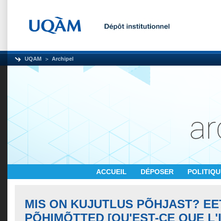
UQAM
Archipel
ACCUEIL
DÉPOSER
POLITIQ
MIS ON KUJUTLUS PÕHJAST? EE
PÕHIMÕTTED [QU'EST-CE QUE L'