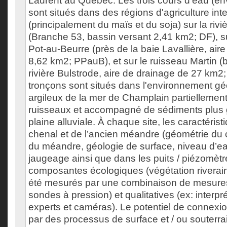
Laurent au Québec. Les trois cours d'eau (en
sont situés dans des régions d'agriculture int
(principalement du maïs et du soja) sur la riv
(Branche 53, bassin versant 2,41 km2; DF), sur
Pot-au-Beurre (près de la baie Lavallière, air
8,62 km2; PPauB), et sur le ruisseau Martin (
rivière Bulstrode, aire de drainage de 27 km2;
tronçons sont situés dans l'environnement g
argileux de la mer de Champlain partiellement
ruisseaux et accompagné de sédiments plus g
plaine alluviale. À chaque site, les caractéri
chenal et de l’ancien méandre (géométrie du 
du méandre, géologie de surface, niveau d’ea
jaugeage ainsi que dans les puits / piézomètr
composantes écologiques (végétation riverain
été mesurés par une combinaison de mesures 
sondes à pression) et qualitatives (ex: interpr
experts et caméras). Le potentiel de connexi
par des processus de surface et / ou souterra