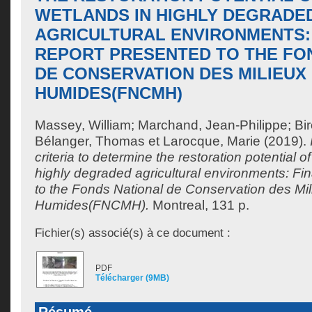
WETLANDS IN HIGHLY DEGRADE
AGRICULTURAL ENVIRONMENTS:
REPORT PRESENTED TO THE FO
DE CONSERVATION DES MILIEUX
HUMIDES(FNCMH)
Massey, William
;
Marchand, Jean-Philippe
;
Bi
Bélanger, Thomas
et
Larocque, Marie
(2019).
criteria to determine the restoration potential o
highly degraded agricultural environments: Fi
to the Fonds National de Conservation des Mil
Humides(FNCMH).
Montreal, 131 p.
Fichier(s) associé(s) à ce document :
PDF
Télécharger (9MB)