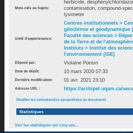
herbicide, desphenylchloridazo
contamination, compound-specif
Mots-clés ou Sujets:
lysimeter
Centres institutionnels > Ce
géochimie et géodynamique
Faculté des sciences > Dépa
Unité d'appartenance:
de la Terre et de l'atmosphèr
Instituts > Institut des scien
l'environnement (ISE)
Violaine Ponsin
Déposé par:
10 mars 2020 07:33
Date de dépôt:
01 avr. 2021 23:10
Dernière modification:
https://archipel.uqam.ca/secu
Adresse URL :
Modifier les métadonnées (propriétaire du document)
Statistiques
Voir les statistiques sur cinq ans...