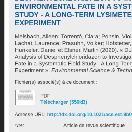
ENVIRONMENTAL FATE IN A SYST
STUDY - A LONG-TERM LYSIMET
EXPERIMENT
Melsbach, Aileen
;
Torrentó, Clara
;
Ponsin, Vio
Lachat, Laurence
;
Prasuhn, Volker
;
Hofstetter
Hunkeler, Daniel
et
Elsner, Martin
(2020). « Du
Analysis of Desphenylchloridazon to Investiga
Fate in a Systematic Field Study - A Long-Ter
Experiment ».
Environmental Science & Tech
Fichier(s) associé(s) à ce document :
PDF
Télécharger (550kB)
Adresse URL:
http://dx.doi.org/10.1021/acs.est.9b
Article de revue scientifique
Type: