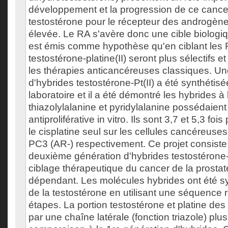
développement et la progression de ce cancer. 
testostérone pour le récepteur des androgène
élevée. Le RA s'avère donc une cible biologiqu
est émis comme hypothèse qu'en ciblant les 
testostérone-platine(II) seront plus sélectifs 
les thérapies anticancéreuses classiques. Un
d'hybrides testostérone-Pt(II) a été synthétis
laboratoire et il a été démontré les hybrides 
thiazolylalanine et pyridylalanine possédaient 
antiproliférative in vitro. Ils sont 3,7 et 5,3 fo
le cisplatine seul sur les cellules cancéreus
PC3 (AR-) respectivement. Ce projet consist
deuxième génération d'hybrides testostérone-P
ciblage thérapeutique du cancer de la prosta
dépendant. Les molécules hybrides ont été sy
de la testostérone en utilisant une séquence 
étapes. La portion testostérone et platine des
par une chaîne latérale (fonction triazole) plus