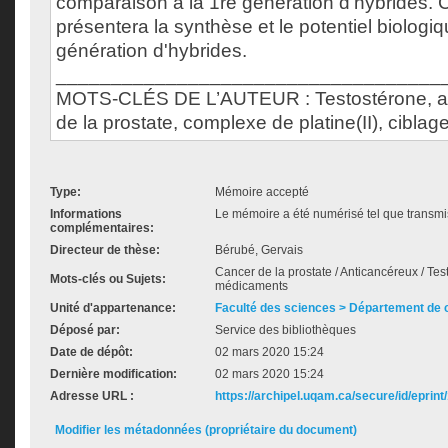
comparaison à la 1re génération d'hybrides.
présentera la synthèse et le potentiel biologi
génération d'hybrides.
___________________________________
MOTS-CLÉS DE L’AUTEUR : Testostérone, a
de la prostate, complexe de platine(II), ciblag
Type:
Mémoire accepté
Informations
Le mémoire a été numérisé tel que transmis
complémentaires:
Directeur de thèse:
Bérubé, Gervais
Cancer de la prostate / Anticancéreux / Tes
Mots-clés ou Sujets:
médicaments
Unité d'appartenance:
Faculté des sciences > Département de 
Déposé par:
Service des bibliothèques
Date de dépôt:
02 mars 2020 15:24
Dernière modification:
02 mars 2020 15:24
Adresse URL :
https://archipel.uqam.ca/secure/id/eprint
Modifier les métadonnées (propriétaire du document)