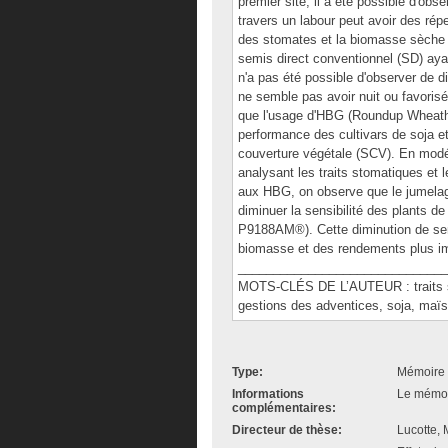
premier site, il a été possible d'o
travers un labour peut avoir des rép
des stomates et la biomasse sèche
semis direct conventionnel (SD) ay
n'a pas été possible d'observer de 
ne semble pas avoir nuit ou favorisé
que l'usage d'HBG (Roundup Wheathe
performance des cultivars de soja 
couverture végétale (SCV). En modé
analysant les traits stomatiques et l
aux HBG, on observe que le jumelag
diminuer la sensibilité des plants
P9188AM®). Cette diminution de sen
biomasse et des rendements plus im
______________________________
MOTS-CLÉS DE L’AUTEUR : traits sto
gestions des adventices, soja, maïs
Type:
Mémoire 
Informations
Le mémoir
complémentaires:
Directeur de thèse:
Lucotte, 