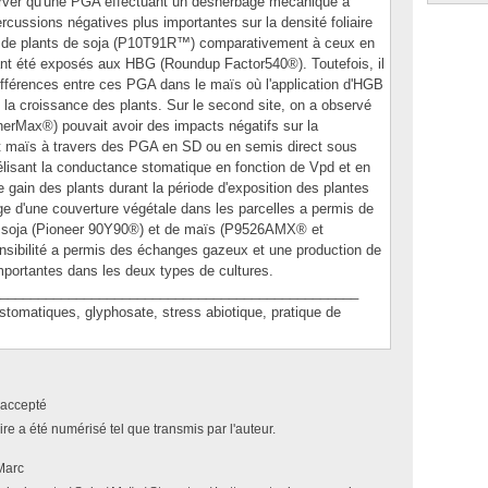
bserver qu'une PGA effectuant un désherbage mécanique à
ercussions négatives plus importantes sur la densité foliaire
 de plants de soja (P10T91R™) comparativement à ceux en
ant été exposés aux HBG (Roundup Factor540®). Toutefois, il
différences entre ces PGA dans le maïs où l'application d'HGB
 la croissance des plants. Sur le second site, on a observé
rMax®) pouvait avoir des impacts négatifs sur la
et maïs à travers des PGA en SD ou en semis direct sous
lisant la conductance stomatique en fonction de Vpd et en
e gain des plants durant la période d'exposition des plantes
e d'une couverture végétale dans les parcelles a permis de
 de soja (Pioneer 90Y90®) et de maïs (P9526AMX® et
sibilité a permis des échanges gazeux et une production de
portantes dans les deux types de cultures.
_______________________________________________
matiques, glyphosate, stress abiotique, pratique de
accepté
e a été numérisé tel que transmis par l'auteur.
Marc