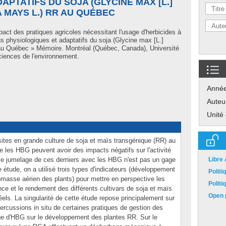
APTATIFS DU SOJA (GLYCINE MAX [L.]
A MAYS L.) RR AU QUÉBEC
pact des pratiques agricoles nécessitant l'usage d'herbicides à
 physiologiques et adaptatifs du soja (Glycine max [L.]
au Québec » Mémoire. Montréal (Québec, Canada), Université
ciences de l'environnement.
Anné
Auteu
Unité
sites en grande culture de soja et maïs transgénique (RR) au
 les HBG peuvent avoir des impacts négatifs sur l'activité
le jumelage de ces derniers avec les HBG n'est pas un gage
Libre
étude, on a utilisé trois types d'indicateurs (développement
Polit
iomasse aérien des plants) pour mettre en perspective les
Polit
ance et le rendement des différents cultivars de soja et maïs
Open p
ls. La singularité de cette étude repose principalement sur
répercussions in situ de certaines pratiques de gestion des
ge d'HBG sur le développement des plantes RR. Sur le