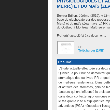
PHYSIOLOGIQUES ET AD
MERR.) ET DU MAÏS (ZE
Bernier-Brillon, Jérôme
(2019). « L'im
base de glyphosate sur des processus
Merr.) et du maïs (Zea mays L.) RR 
du Québec à Montréal, Maîtrise en s
Fichier(s) associé(s) à ce document :
PDF
Télécharger (2MB)
Résumé
L'étude actuelle effectuée sur deux 
Québec, a pour but de démontrer que
stomatique des cultivars RR et que 
de meilleurs rendements. Dans cette 
et activité des stomates, gain de b
facteurs qui ont influencé la croiss
dans deux contexte agronomiques rée
le fait qu'elle vise à expliquer les 
adventices (PGA) nécessitant l'usa