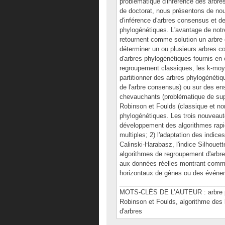
problématique d'inférence des arbre
de doctorat, nous présentons de nou
d'inférence d'arbres consensus et d
phylogénétiques. L'avantage de notr
retournent comme solution un arbre 
déterminer un ou plusieurs arbres c
d'arbres phylogénétiques fournis e
regroupement classiques, les k-moy
partitionner des arbres phylogénéti
de l'arbre consensus) ou sur des en
chevauchants (problématique de supe
Robinson et Foulds (classique et no
phylogénétiques. Les trois nouveaut
développement des algorithmes rapi
multiples; 2) l'adaptation des indices
Calinski-Harabasz, l'indice Silhouette
algorithmes de regroupement d'arbre
aux données réelles montrant commen
horizontaux de gènes ou des événem
______________________________
MOTS-CLÉS DE L’AUTEUR : arbre phy
Robinson et Foulds, algorithme des
d'arbres