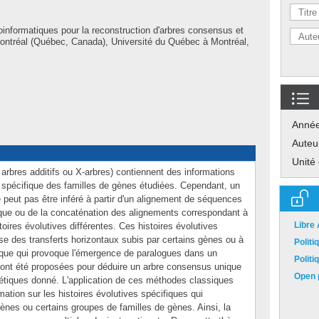
oinformatiques pour la reconstruction d'arbres consensus et
Montréal (Québec, Canada), Université du Québec à Montréal,
Anné
Auteu
Unité
 arbres additifs ou X-arbres) contiennent des informations
n spécifique des familles de gènes étudiées. Cependant, un
 peut pas être inféré à partir d'un alignement de séquences
ique ou de la concaténation des alignements correspondant à
Libre
oires évolutives différentes. Ces histoires évolutives
se des transferts horizontaux subis par certains gènes ou à
Polit
ique qui provoque l'émergence de paralogues dans un
Polit
t été proposées pour déduire un arbre consensus unique
Open p
étiques donné. L'application de ces méthodes classiques
mation sur les histoires évolutives spécifiques qui
gènes ou certains groupes de familles de gènes. Ainsi, la