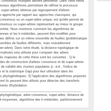
s consensus multiples devient pertinente. Dans cette thèse
veaux algorithmes permettant de raffiner le processus
e super-arbres obtenus par regroupement d'arbres
e approche par rapport aux approches classiques, qui
consensus ou un super-arbre unique, est qu'elle permet de
onsensus ou super-arbres représentant au mieux le groupe
n entrée. Nous montrons comment les algorithmes de
ennes et les k-médoïdes, peuvent être modifiés pour
ques définis sur un même ensemble de feuilles (problématique
sembles de feuilles différents, mais mutuellement
r-arbre). Dans notre étude, la distance topologique de
rmalisée) sera utilisée pour comparer des arbres
és majeures de cette thèse sont les suivantes : 1) le
des de construction d'arbres consensus et de super-arbres
 de validité des clusters populaires (c.-à-d., l'indice de
 et la statistique Gap) pour leur utilisation dans les
s phylogénétiques; 3) l'application des algorithmes proposés
t ils peuvent être utilisés pour détecter des transferts
ents d'hybridation.
_______________________________________________
logénétique, arbre consensus, super-arbre, distance de
 k-moyennes, algorithme des k-médoïdes, partitionnement