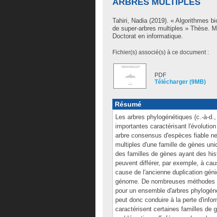
ARBRES MULTIPLES
Tahiri, Nadia
(2019). « Algorithmes bi
de super-arbres multiples » Thèse. 
Doctorat en informatique.
Fichier(s) associé(s) à ce document :
PDF
Télécharger (9MB)
Résumé
Les arbres phylogénétiques (c.-à-d.,
importantes caractérisant l'évolutio
arbre consensus d'espèces fiable ne
multiples d'une famille de gènes un
des familles de gènes ayant des hist
peuvent différer, par exemple, à cau
cause de l'ancienne duplication gén
génome. De nombreuses méthodes on
pour un ensemble d'arbres phylogén
peut donc conduire à la perte d'infor
caractérisent certaines familles de 