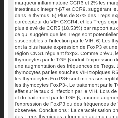
marqueur inflammatoire CCR6 et 2% les marq
intestinaux Integrin-β7 et CCR9, suggérant le
dans le thymus. 5) Plus de 87% des Tregs ex
corécepteur du VIH CXCR4, et les Tregs expr
plus élevé de CCR5 (18,53%) par rapport aux
ce qui suggère que les Tregs sont potentielle
susceptibles à l'infection par le VIH. 6) Les
ont la plus haute expression de FoxP3 et une
région CNS1 régulant foxp3. Comme prévu, le
thymocytes par le TGF-β induit l'expression 
une augmentation des fréquences de Tregs. L
thymocytes par les souches VIH tropiques R5
les thymocytes FoxP3+ sont moins susceptible
les thymocytes FoxP3-. Le traitement par le 
effet sur le taux d'infection par le VIH. Lors de 
et du traitement par le TGF-β, aucune augmen
l'expression de FoxP3 ou des fréquences de 
observée. Conclusions : La caractérisation p
des Tregs thymiques a fourni un aperçu compl