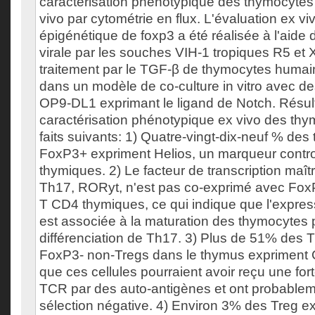
caractérisation phénotypique des thymocytes 
vivo par cytométrie en flux. L'évaluation ex vi
épigénétique de foxp3 a été réalisée à l'aide 
virale par les souches VIH-1 tropiques R5 et X
traitement par le TGF-β de thymocytes humain
dans un modèle de co-culture in vitro avec de
OP9-DL1 exprimant le ligand de Notch. Résult
caractérisation phénotypique ex vivo des thy
faits suivants: 1) Quatre-vingt-dix-neuf % d
FoxP3+ expriment Helios, un marqueur contr
thymiques. 2) Le facteur de transcription maît
Th17, RORyt, n'est pas co-exprimé avec FoxP
T CD4 thymiques, ce qui indique que l'expre
est associée à la maturation des thymocytes p
différenciation de Th17. 3) Plus de 51% des 
FoxP3- non-Tregs dans le thymus expriment
que ces cellules pourraient avoir reçu une for
TCR par des auto-antigènes et ont probablem
sélection négative. 4) Environ 3% des Treg ex