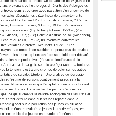
tuation d'itinérance. Méthode. Un échantillon de 76 jeunes en
19 ans provenant de huit refuges différents des Auberges du
 entrevue semi-structurée avec passation d'un ensemble de
1) variables dépendantes : (1a) Index de comportements
 Survey of Children and Youth (Statistics Canada, 2009) ; et
Diener, Emmons, Larsen, & Griffin, 1985) ; (2) variables
ing pour adolescent (Frydenberg & Lewis, 1993b) ; (2b)
a & Russell, 1987) ; (2c) Échelle d'estime de soi (Rosenberg,
ucas et al. (2001) ; et (2e) un inventaire couvrant les
res variables d'intérêts. Résultats. Étude 1 : Les
e n'ayant pas tenté de se suicider ont perçu plus de soutien
l'inverse, les jeunes qui ont tenté de se suicider ont déclaré
adaptation non productives (réduction inadéquate de la
. Au final, l'aide tangible semble protéger contre la tentative
de la tension, c'est-à-dire crier, se défouler sur les autres,
tentative de suicide. Étude 2 : Une analyse de régression
ulin et l'estime de soi sont positivement associés à la
uation d'itinérance, alors que l'adaptation non productive est
ion de vie. Forces. Cette recherche permet d'étudier les
uges, ce qui augmente la validité écologique des résultats et
ement s'étant déroulé dans huit refuges répartis dans la
regard global sur la population des jeunes en situation
chantillon étant constitué de jeunes issus de refuges, ces
s à l'ensemble des jeunes en situation d'itinérance.