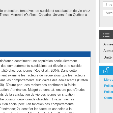
e protection, tentatives de suicide et satisfaction de vie chez
 » Thèse. Montréal (Québec, Canada), Université du Québec à
Anné
Auteu
Unité
itinérance constituent une population particulièrement
e des comportements suicidaires est élevée et le suicide
talité chez ces jeunes (Roy et al., 2004). Dans cette
ement examiné les facteurs de risque alors que les facteurs
Libre
l dans les comportements suicidaires des adolescents (Breton
8). D'autre part, des recherches confirment la faible
Polit
tuation d'itinérance. Malgré ce constat, encore peu d'études
Polit
s de la satisfaction de vie des jeunes en situation
Open p
che poursuit deux grands objectifs : 1) examiner les
 soutien social perçu en fonction des comportements
itinérance; 2) identifier les facteurs associés à la