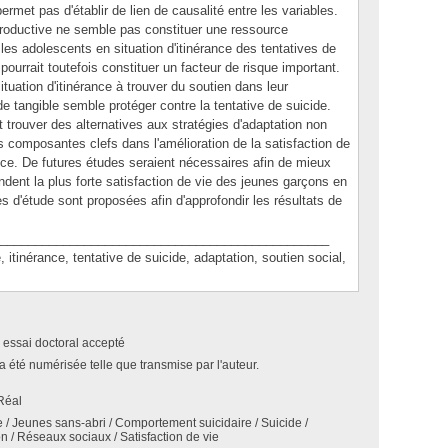
rmet pas d'établir de lien de causalité entre les variables.
productive ne semble pas constituer une ressource
 les adolescents en situation d'itinérance des tentatives de
pourrait toutefois constituer un facteur de risque important.
tuation d'itinérance à trouver du soutien dans leur
de tangible semble protéger contre la tentative de suicide.
t trouver des alternatives aux stratégies d'adaptation non
s composantes clefs dans l'amélioration de la satisfaction de
ance. De futures études seraient nécessaires afin de mieux
dent la plus forte satisfaction de vie des jeunes garçons en
tes d'étude sont proposées afin d'approfondir les résultats de
_______________________________________________
nérance, tentative de suicide, adaptation, soutien social,
 essai doctoral accepté
a été numérisée telle que transmise par l'auteur.
Réal
e / Jeunes sans-abri / Comportement suicidaire / Suicide /
n / Réseaux sociaux / Satisfaction de vie