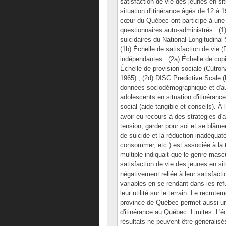
satisfaction de vie des jeunes en si
situation d'itinérance âgés de 12 à 
cœur du Québec ont participé à une
questionnaires auto-administrés : (
suicidaires du National Longitudinal
(1b) Échelle de satisfaction de vie (
indépendantes : (2a) Échelle de cop
Échelle de provision sociale (Cutron
1965) ; (2d) DISC Predictive Scale (L
données sociodémographique et d'aut
adolescents en situation d'itinéranc
social (aide tangible et conseils). À 
avoir eu recours à des stratégies d'
tension, garder pour soi et se blâmer)
de suicide et la réduction inadéquate 
consommer, etc.) est associée à la 
multiple indiquait que le genre masc
satisfaction de vie des jeunes en sit
négativement reliée à leur satisfact
variables en se rendant dans les ref
leur utilité sur le terrain. Le recrut
province de Québec permet aussi un 
d'itinérance au Québec. Limites. L'é
résultats ne peuvent être généralisé