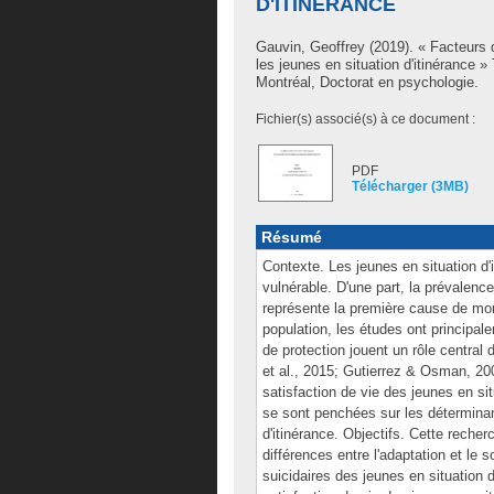
D'ITINÉRANCE
Gauvin, Geoffrey
(2019). « Facteurs d
les jeunes en situation d'itinérance
Montréal, Doctorat en psychologie.
Fichier(s) associé(s) à ce document :
PDF
Télécharger (3MB)
Résumé
Contexte. Les jeunes en situation d'
vulnérable. D'une part, la prévalenc
représente la première cause de mor
population, les études ont principal
de protection jouent un rôle centra
et al., 2015; Gutierrez & Osman, 200
satisfaction de vie des jeunes en si
se sont penchées sur les déterminant
d'itinérance. Objectifs. Cette recher
différences entre l'adaptation et le
suicidaires des jeunes en situation d'