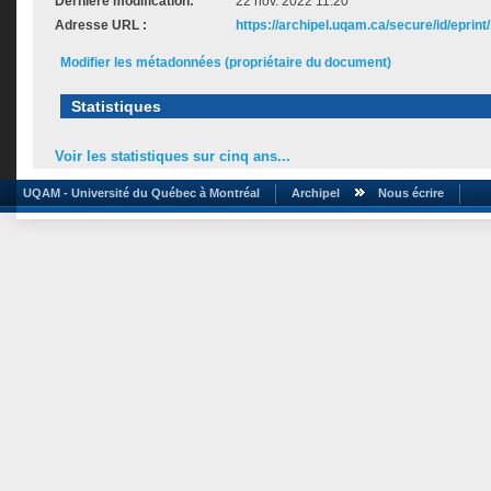
Dernière modification:
22 nov. 2022 11:20
Adresse URL :
https://archipel.uqam.ca/secure/id/eprint
Modifier les métadonnées (propriétaire du document)
Statistiques
Voir les statistiques sur cinq ans...
UQAM - Université du Québec à Montréal
Archipel
Nous écrire