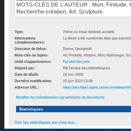
MOTS-CLÉS DE L’AUTEUR : Mort, Finitude, Hi
Recherche-création, Art, Sculpture.
Type:
Thèse ou essai doctoral accepté
Informations
La thèse a été numérisée telle que transmis
complémentaires:
Directeur de thèse:
Dyens, GeorgesM.
Mots-clés ou Sujets:
Art, Finitude, Histoire, Mort, Mythologie, S
Unité d'appartenance:
Faculté des arts
Déposé par:
RB Service des bibliothèques
Date de dépôt:
24 nov. 2008
Dernière modification:
05 juin 2023 13:08
Adresse URL :
https://archipel.uqam.ca/secure/id/eprint
Modifier les métadonnées (propriétaire du document)
Statistiques
Voir les statistiques sur cinq ans...