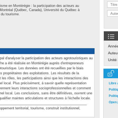
risme en Montérégie : la participation des acteurs au
. Montréal (Québec, Canada), Université du Québec à
 du tourisme.
Anné
Auteu
l d'analyser la participation des acteurs agrotouristiques au
Unité
che a été réalisée en Montérégie auprès d'entrepreneurs
ouristique. Les données ont été recueillies par le biais
 propriétaires des exploitations. Les résultats de la
les rôles, les participations ainsi que les interactions des
nel local. Plus précisément, à savoir quelle représentation
Libre
 prennent leurs interactions socioprofessionnelles et comment
Polit
onnel local. Les conclusions, sans être définitives, ouvrent une
Polit
alifier maintes articulations et structures à l'échelle locale.
Open p
_______________________________________________
nt territorial, tourisme, construit institutionnel,