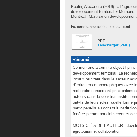
Poulin, Alexandre
(2019). « L'agrotou
développement territorial » Mémoire
Montréal, Maîtrise en développement
Fichier(s) associé(s) à ce document :
PDF
Télécharger (2MB)
Résumé
Ce mémoire a comme objectif principa
développement territorial. La recher
locaux œuvrant dans le secteur agrot
d'entretiens ethnographiques avec les
recherche concernent principalement 
acteurs dans le construit institution
ont-ils de leurs rôles, quelle forme
participent-ils au construit instituti
fenêtre permettant d'observer et de qu
______________________________
MOTS-CLÉS DE L’AUTEUR : développeme
agrotourisme, collaboration