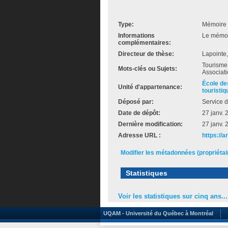
Type:
Mémoire 
Informations
Le mémoir
complémentaires:
Directeur de thèse:
Lapointe
Tourisme 
Mots-clés ou Sujets:
Associati
École de
Unité d'appartenance:
touristiq
Déposé par:
Service d
Date de dépôt:
27 janv. 
Dernière modification:
27 janv. 
Adresse URL :
https://
Modifier les métadonnées (propriéta
Statistiques
Voir les statistiques sur cinq ans...
UQAM - Université du Québec à Montréal