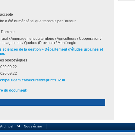
accepté
e a été numérisé tel que transmis par l'auteur.
, Dominic
rural / Aménagement du territoire / Agriculteurs / Coopération /
ons agricoles / Québec (Province) / Montérégie
s sciences de la gestion > Département d'études urbaines et
ues
es bibliothèques
2020 09:22
2020 09:22
archipel.uqam.ca/secure/id/eprint/13230
ire du document)
Archipel
Nous écrire