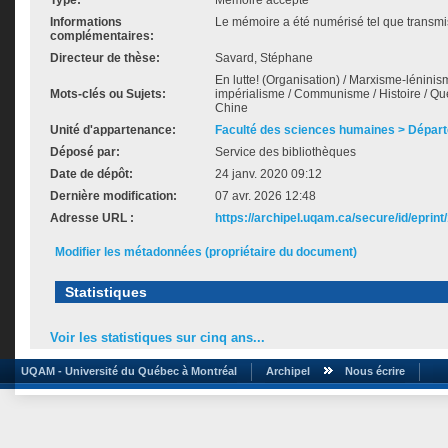
Type:
Mémoire accepté
Informations
Le mémoire a été numérisé tel que transmis
complémentaires:
Directeur de thèse:
Savard, Stéphane
En lutte! (Organisation) / Marxisme-léninism
Mots-clés ou Sujets:
impérialisme / Communisme / Histoire / Qué
Chine
Unité d'appartenance:
Faculté des sciences humaines > Départ
Déposé par:
Service des bibliothèques
Date de dépôt:
24 janv. 2020 09:12
Dernière modification:
07 avr. 2026 12:48
Adresse URL :
https://archipel.uqam.ca/secure/id/eprint
Modifier les métadonnées (propriétaire du document)
Statistiques
Voir les statistiques sur cinq ans...
UQAM - Université du Québec à Montréal
Archipel
Nous écrire