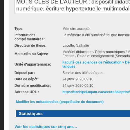
MOTS-CLÉS DE L’AUTEUR : dispositif didacti
numérique, écriture hypertextuelle multimodale
Type:
Mémoire accepté
Informations
Le mémoire a été numérisé tel que transmis
complémentaires:
Directeur de thèse:
Lacelle, Nathalie
Matériel didactique / Récits numériques / M
Mots-clés ou Sujets:
Écriture / Étude et enseignement (Seconda
Faculté des sciences de l'éducation > D
Unité d'appartenance:
langues
Déposé par:
Service des bibliothèques
Date de dépôt:
24 janv. 2020 09:10
Dernière modification:
24 janv. 2020 09:10
Adresse URL :
https://archipel.uqam.ca/secure/id/eprint
Modifier les métadonnées (propriétaire du document)
Statistiques
Voir les statistiques sur cinq ans...