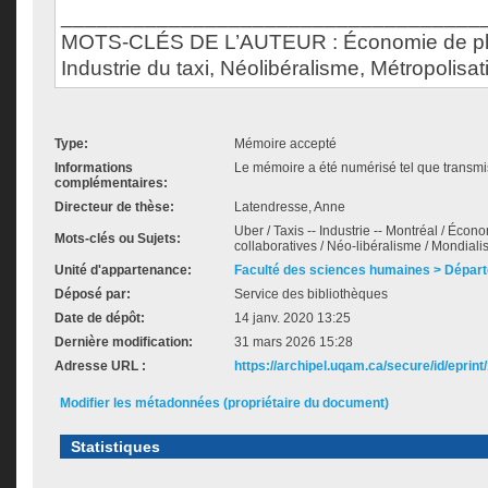
___________________________________
MOTS-CLÉS DE L’AUTEUR : Économie de pla
Industrie du taxi, Néolibéralisme, Métropolisat
Type:
Mémoire accepté
Informations
Le mémoire a été numérisé tel que transmis
complémentaires:
Directeur de thèse:
Latendresse, Anne
Uber / Taxis -- Industrie -- Montréal / Éco
Mots-clés ou Sujets:
collaboratives / Néo-libéralisme / Mondialis
Unité d'appartenance:
Faculté des sciences humaines > Dépar
Déposé par:
Service des bibliothèques
Date de dépôt:
14 janv. 2020 13:25
Dernière modification:
31 mars 2026 15:28
Adresse URL :
https://archipel.uqam.ca/secure/id/eprint
Modifier les métadonnées (propriétaire du document)
Statistiques