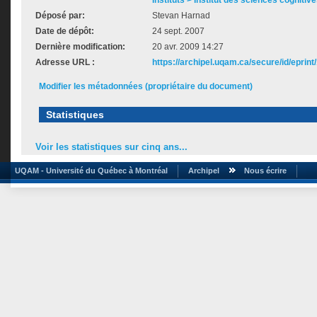
Instituts > Institut des sciences cognitive
Déposé par:
Stevan Harnad
Date de dépôt:
24 sept. 2007
Dernière modification:
20 avr. 2009 14:27
Adresse URL :
https://archipel.uqam.ca/secure/id/eprint
Modifier les métadonnées (propriétaire du document)
Statistiques
Voir les statistiques sur cinq ans...
UQAM - Université du Québec à Montréal
Archipel
Nous écrire