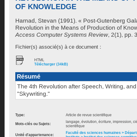
OF KNOWLEDGE
Harnad, Stevan
(1991). « Post-Gutenberg Gal
Revolution in the Means of Production of Kno
Access Computer Systems Review
, 2(1), pp. 
Fichier(s) associé(s) à ce document :
HTML
Télécharger (34kB)
Résumé
The 4th Revolution after Speech, Writing, and 
"Skywriting."
Type:
Article de revue scientifique
langage, évolution, écriture, impression, ci
Mots-clés ou Sujets:
scientifique
Faculté des sciences humaines > Dépar
Unité d'appartenance: