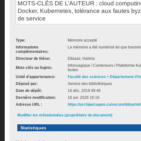
MOTS-CLÉS DE L’AUTEUR : cloud computing
Docker, Kubernetes, tolérance aux fautes byza
de service
Type:
Mémoire accepté
Informations
Le mémoire a été numérisé tel que transmis
complémentaires:
Directeur de thèse:
Elbiaze, Halima
Infonuagique / Conteneurs / Plateforme Ku
Mots-clés ou Sujets:
fautes
Unité d'appartenance:
Faculté des sciences > Département d'i
Déposé par:
Service des bibliothèques
Date de dépôt:
16 déc. 2019 09:46
Dernière modification:
16 avr. 2026 16:16
Adresse URL :
https://archipel.uqam.ca/secure/id/eprint
Modifier les métadonnées (propriétaire du document)
Statistiques