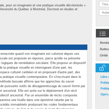
e, pour un imaginaire et une pratique visuelle décolonisés »
niversité du Québec à Montréal, Doctorat en études et
Anné
Auteu
 enracinée quand son imaginaire est colonisé depuis ses
Unité
sale est proposée en réponse, parce qu'elle se présente
ogiques de remédiation séculaire. Elle propose un dispositif
e la pratique visuelle en interrogeant d'une part, les
'espace culturel caribéen et en proposant d'autre part, des
a pratique visuelle contemporaine. En s'inscrivant dans le
Libre
méthode bossale affirme que les approches du savoir
Polit
 de puissants outils de désapprentissage du savoir formé par
Polit
art ancestral. Elle est axée sur le déploiement d'un récit
Open p
collectif ancestral. Par un ensemble de récits composés
autorise une fouille dans une épistémè raturée par la
 procédés immatériels produisant les codes fondamentaux