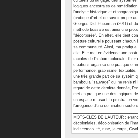
culturels du langage, des systèmes de 
logiques ancestrales de remédiation a
l'analyse historique et ethnographi
(pratique d'art et de savoir propre a
Georges Didi-Huberman (2011) et du 
méthode bossale est ainsi une prop
"décorporée". En effet, elle tient co
posture culturelle poussant chacun à
sa communauté. Ainsi, ma pratique re
elle. Elle met en évidence une post
raciales de l'histoire coloniale d'hi
créations organise une pratique omni
performance, graphisme, textualité,
une très grande part de sa systémiqu
bamboula "sauvage" qui ne renie ni l'
regard de cette dernière donnée, l'e
met en pratique une des logiques de 
un espace refusant la prostration vi
l'arrogance d'une domination soutenu
______________________________
MOTS-CLÉS DE L’AUTEUR : errance, 
décoloniales, décolonisation de l'ima
indiscernabilité, ruse, je-corps, Gwo