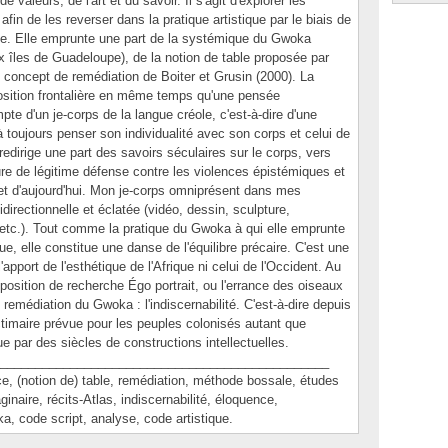
valeurs, de l'art et du savoir. Il s'agit d'explorer les
fin de les reverser dans la pratique artistique par le biais de
que. Elle emprunte une part de la systémique du Gwoka
ux îles de Guadeloupe), de la notion de table proposée par
concept de remédiation de Boiter et Grusin (2000). La
osition frontalière en même temps qu'une pensée
mpte d'un je-corps de la langue créole, c'est-à-dire d'une
 toujours penser son individualité avec son corps et celui de
dirige une part des savoirs séculaires sur le corps, vers
ure de légitime défense contre les violences épistémiques et
er et d'aujourd'hui. Mon je-corps omniprésent dans mes
directionnelle et éclatée (vidéo, dessin, sculpture,
 etc.). Tout comme la pratique du Gwoka à qui elle emprunte
e, elle constitue une danse de l'équilibre précaire. C'est une
apport de l'esthétique de l'Afrique ni celui de l'Occident. Au
xposition de recherche Égo portrait, ou l'errance des oiseaux
remédiation du Gwoka : l'indiscernabilité. C'est-à-dire depuis
ctimaire prévue pour les peuples colonisés autant que
e par des siècles de constructions intellectuelles.
_______________________________________________
(notion de) table, remédiation, méthode bossale, études
ginaire, récits-Atlas, indiscernabilité, éloquence,
ka, code script, analyse, code artistique.