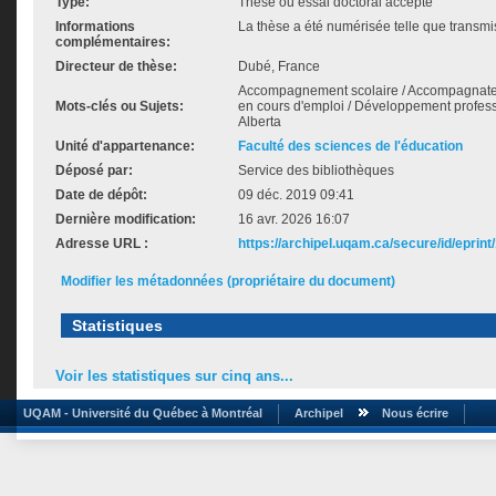
Type:
Thèse ou essai doctoral accepté
Informations
La thèse a été numérisée telle que transmis
complémentaires:
Directeur de thèse:
Dubé, France
Accompagnement scolaire / Accompagnate
Mots-clés ou Sujets:
en cours d'emploi / Développement professi
Alberta
Unité d'appartenance:
Faculté des sciences de l'éducation
Déposé par:
Service des bibliothèques
Date de dépôt:
09 déc. 2019 09:41
Dernière modification:
16 avr. 2026 16:07
Adresse URL :
https://archipel.uqam.ca/secure/id/eprint
Modifier les métadonnées (propriétaire du document)
Statistiques
Voir les statistiques sur cinq ans...
UQAM - Université du Québec à Montréal
Archipel
Nous écrire