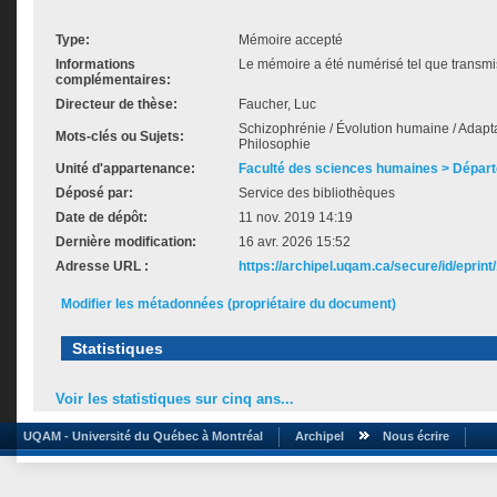
Type:
Mémoire accepté
Informations
Le mémoire a été numérisé tel que transmis
complémentaires:
Directeur de thèse:
Faucher, Luc
Schizophrénie / Évolution humaine / Adaptat
Mots-clés ou Sujets:
Philosophie
Unité d'appartenance:
Faculté des sciences humaines > Départ
Déposé par:
Service des bibliothèques
Date de dépôt:
11 nov. 2019 14:19
Dernière modification:
16 avr. 2026 15:52
Adresse URL :
https://archipel.uqam.ca/secure/id/eprint
Modifier les métadonnées (propriétaire du document)
Statistiques
Voir les statistiques sur cinq ans...
UQAM - Université du Québec à Montréal
Archipel
Nous écrire