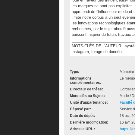
joue en faveur des lnfluenceurs-mod
les marques ne sont pas explicites. 
approfondi de l'lnfluenceur-mode et
limité notre corpus à un seul évèn
les innovations technologiques étan
recherches, par le sujet abordé aus
puissent inspirer de futurs travaux
______________________________
MOTS-CLÉS DE L’AUTEUR : système 
instagram, forage de données
Type:
Mémoire 
Informations
Le mémoir
complémentaires:
Directeur de thèse:
Cordelier
Mots-clés ou Sujets:
Mode / Dé
Unité d'appartenance:
Faculté 
Déposé par:
Service d
Date de dépôt:
18 oct. 2
Dernière modification:
16 avr. 2
Adresse URL :
https://