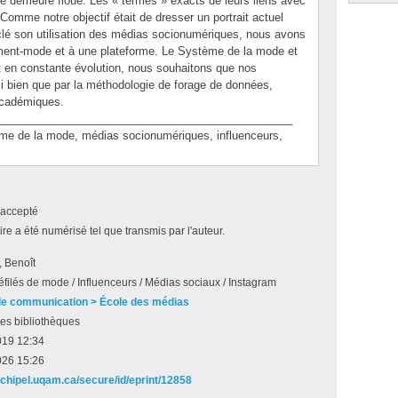
e demeure floue. Les « termes » exacts de leurs liens avec
Comme notre objectif était de dresser un portrait actuel
 clé son utilisation des médias socionumériques, nous avons
ement-mode et à une plateforme. Le Système de la mode et
t en constante évolution, nous souhaitons que nos
si bien que par la méthodologie de forage de données,
 académiques.
_______________________________________________
de la mode, médias socionumériques, influenceurs,
accepté
e a été numérisé tel que transmis par l'auteur.
, Benoît
filés de mode / Influenceurs / Médias sociaux / Instagram
de communication > École des médias
es bibliothèques
019 12:34
026 15:26
archipel.uqam.ca/secure/id/eprint/12858