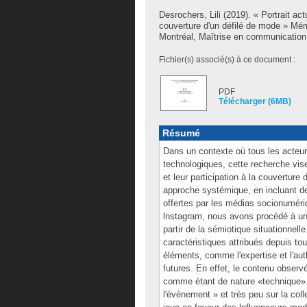
Desrochers, Lili
(2019). « Portrait act
couverture d'un défilé de mode » Mé
Montréal, Maîtrise en communication
Fichier(s) associé(s) à ce document :
PDF
Télécharger (6MB)
Résumé
Dans un contexte où tous les acteurs
technologiques, cette recherche vis
et leur participation à la couverture
approche systémique, en incluant des
offertes par les médias socionumériq
lnstagram, nous avons procédé à une
partir de la sémiotique situationnell
caractéristiques attribués depuis tou
éléments, comme l'expertise et l'auth
futures. En effet, le contenu observé
comme étant de nature «technique». 
l'évènement » et très peu sur la colle