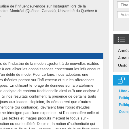
ualisé de l'influenceur-mode sur Instagram lors de la
moire. Montréal (Québec, Canada), Université du Québec à
.
Anné
Auteu
 de l'industrie de la mode s'ajustent à de nouvelles réalités
Unité
e à actualiser les connaissances concernant les influenceurs
 d'un défilé de mode. Pour ce faire, nous adoptons une
 théories portant sur l'lnfluenceur et sur les affordances
ues. En utilisant le forage de données sur la plateforme
 analyse de contenu traditionnelle ainsi qu'à une analyse à
Libre
e. Si nos résultats confirment la présence de certains traits
Polit
jours aux leaders d'opinion, ils démontrent que d'autres
Polit
enticité (ou confiance), devraient faire l'objet d'études
Open p
 ne témoigne pas d'une expertise - si l'on considère celle-ci
Les textes et images produits mettent le focus sur «
ction ou sur le défilé. De plus, la notion d'authenticité qui