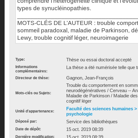
comprendre l'hétérogénéité clinique et l'évolu
types de synucléinopathies.
___________________________________
MOTS-CLÉS DE L’AUTEUR : trouble comport
sommeil paradoxal, maladie de Parkinson, d
Lewy, trouble cognitif léger, neuroimagerie
Thèse ou essai doctoral accepté
Type:
Informations
La thèse a été numérisée telle que t
complémentaires:
Gagnon, Jean-François
Directeur de thèse:
Trouble du comportement en sommei
neurodégénératives / Cerveau -- An
Mots-clés ou Sujets:
Maladie de Parkinson / Maladie des
cognitif léger
Faculté des sciences humaines >
Unité d'appartenance:
psychologie
Service des bibliothèques
Déposé par:
15 oct. 2019 08:39
Date de dépôt:
15 oct. 2019 08:39
Dernière modification: