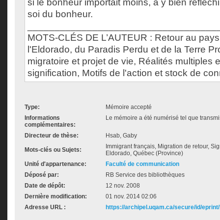
si le bonheur importait moins, à y bien réfléch
soi du bonheur.
___________________________________
MOTS-CLÉS DE L’AUTEUR : Retour au pays,
l'Eldorado, du Paradis Perdu et de la Terre Pr
migratoire et projet de vie, Réalités multiples 
signification, Motifs de l'action et stock de c
Type:
Mémoire accepté
Informations
Le mémoire a été numérisé tel que transmis
complémentaires:
Directeur de thèse:
Hsab, Gaby
Immigrant français, Migration de retour, Sig
Mots-clés ou Sujets:
Eldorado, Québec (Province)
Unité d'appartenance:
Faculté de communication
Déposé par:
RB Service des bibliothèques
Date de dépôt:
12 nov. 2008
Dernière modification:
01 nov. 2014 02:06
Adresse URL :
https://archipel.uqam.ca/secure/id/eprint