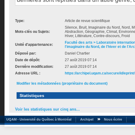
Type:
Article de revue scientifique
Silence, Bruit, Imaginaire du Nord, Nord, 
Mots-clés ou Sujets:
Abstraction, Géographie, Climat, Environne
Hiver, Littérature, Contre-discours, Froid
Faculté des arts > Laboratoire internatio
Unité d'appartenance:
l'imaginaire du Nord, de l'hiver et de l'Ar
Déposé par:
Daniel Chartier
Date de dépôt:
27 août 2019 07:14
Dernière modification:
27 août 2019 07:14
Adresse URL :
https://archipel.uqam.ca/secure/id/eprint
Modifier les métadonnées (propriétaire du document)
Statistiques
Voir les statistiques sur cinq ans...
UQAM - Université du Québec à Montréal
Archipel
Nous écrire