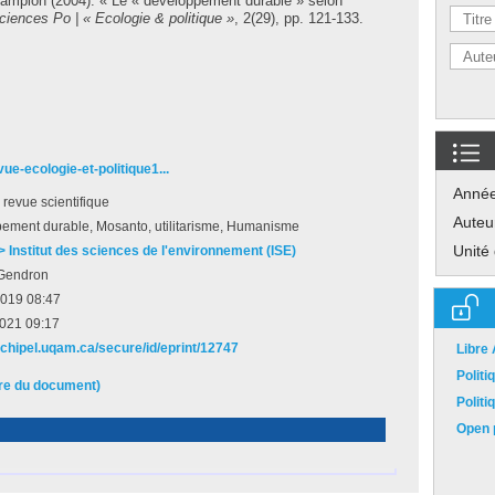
hampion
(2004). « Le « développement durable » selon
ciences Po | « Ecologie & politique »
, 2(29), pp. 121-133.
ue-ecologie-et-politique1...
Anné
e revue scientifique
Auteu
ement durable, Mosanto, utilitarisme, Humanisme
Unité
 > Institut des sciences de l'environnement (ISE)
Gendron
2019 08:47
2021 09:17
archipel.uqam.ca/secure/id/eprint/12747
Libre
Polit
ire du document)
Polit
Open p