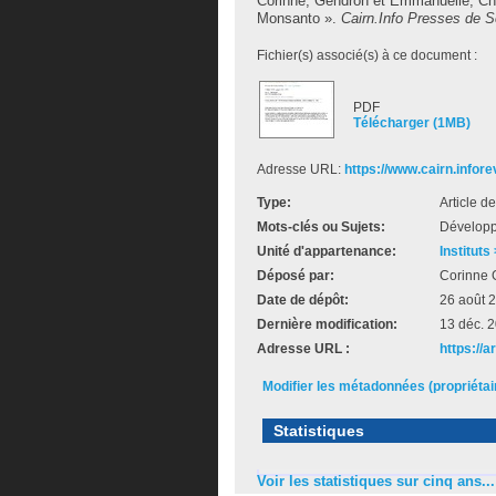
Corinne, Gendron
et
Emmanuelle, C
Monsanto ».
Cairn.Info Presses de S
Fichier(s) associé(s) à ce document :
PDF
Télécharger (1MB)
Adresse URL:
https://www.cairn.inforev
Type:
Article d
Mots-clés ou Sujets:
Développ
Unité d'appartenance:
Instituts
Déposé par:
Corinne 
Date de dépôt:
26 août 
Dernière modification:
13 déc. 
Adresse URL :
https://
Modifier les métadonnées (propriéta
Statistiques
Voir les statistiques sur cinq ans...