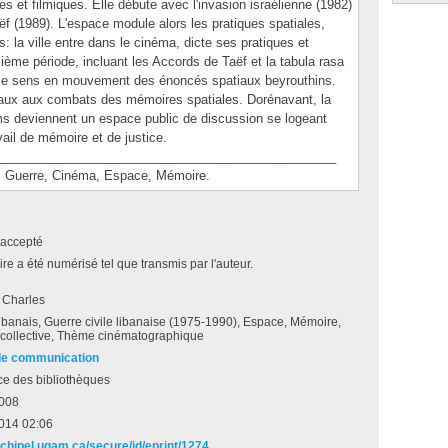
es et filmiques. Elle débute avec l'invasion israélienne (1982)
ëf (1989). L'espace module alors les pratiques spatiales,
la ville entre dans le cinéma, dicte ses pratiques et
sième période, incluant les Accords de Taëf et la tabula rasa
ar le sens en mouvement des énoncés spatiaux beyrouthins.
aux aux combats des mémoires spatiales. Dorénavant, la
ms deviennent un espace public de discussion se logeant
ail de mémoire et de justice.
________________________________________________
Guerre, Cinéma, Espace, Mémoire.
accepté
e a été numérisé tel que transmis par l'auteur.
 Charles
banais, Guerre civile libanaise (1975-1990), Espace, Mémoire,
collective, Thème cinématographique
de communication
ce des bibliothèques
2008
2014 02:06
rchipel.uqam.ca/secure/id/eprint/1274