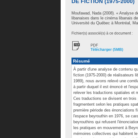
DE FICTION (1975-2000)
Moufawad, Nada
(2008). « Analyse de
libanaises dans le cinéma libanais d
Université du Québec à Montréal, Ma
Fichier(s) associé(s) à ce document :
PDF
Télécharger (5MB)
Résumé
À partir d'une analyse de contenu qu
fiction (1975-2000) de réalisateurs l
1989), nous avons relevé une corrélat
à partir duquel il est énoncé et l'e
relever les traductions spatiales et
Ces traductions se divisent en trois 
fragmentent selon les pratiques spat
première période des énonciations f
l'espace beyrouthin en 1976, se cara
beyrouthins qui refusent l'énonciati
les pratiques en mouvement à Beyro
mémoires collectives qui habitent l