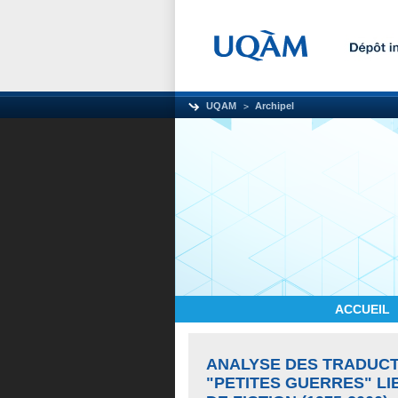
UQAM
Archipel
ACCUEIL
ANALYSE DES TRADUCT
"PETITES GUERRES" LI