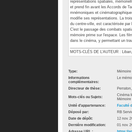
représentations spatiales, mémoriell
et prend fin avant les Accords de Ta
mnémoniques et cinématographiques: 
modifie ses représentations. La troi
du centre-ville, est caractérisée p
C'est le passage des combats spati
mémoire prime sur l'espace. Les fil
dans le cinéma, y permettant un trav
______________________________
MOTS-CLÉS DE L’AUTEUR : Liban, 
Type:
Mémoire 
Informations
Le mémoir
complémentaires:
Directeur de thèse:
Perraton,
Cinéma li
Mots-clés ou Sujets:
Mémoire 
Unité d'appartenance:
Faculté 
Déposé par:
RB Servi
Date de dépôt:
12 nov. 
Dernière modification:
01 nov. 
Adresse URL :
https://a