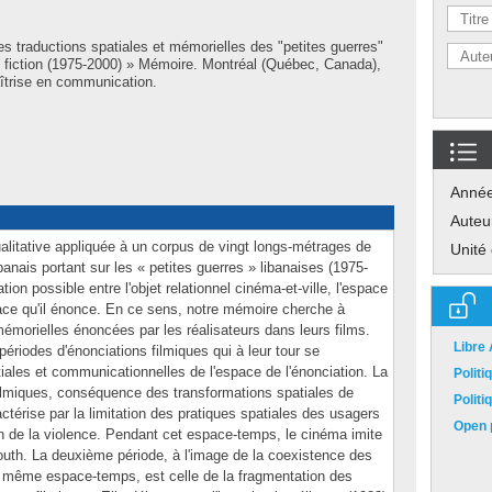
s traductions spatiales et mémorielles des "petites guerres"
e fiction (1975-2000) » Mémoire. Montréal (Québec, Canada),
îtrise en communication.
Anné
Auteu
alitative appliquée à un corpus de vingt longs-métrages de
Unité
ibanais portant sur les « petites guerres » libanaises (1975-
ion possible entre l'objet relationnel cinéma-et-ville, l'espace
space qu'il énonce. En ce sens, notre mémoire cherche à
 mémorielles énoncées par les réalisateurs dans leurs films.
Libre
périodes d'énonciations filmiques qui à leur tour se
iales et communicationnelles de l'espace de l'énonciation. La
Polit
ilmiques, conséquence des transformations spatiales de
Polit
ctérise par la limitation des pratiques spatiales des usagers
Open p
on de la violence. Pendant cet espace-temps, le cinéma imite
uth. La deuxième période, à l'image de la coexistence des
e même espace-temps, est celle de la fragmentation des