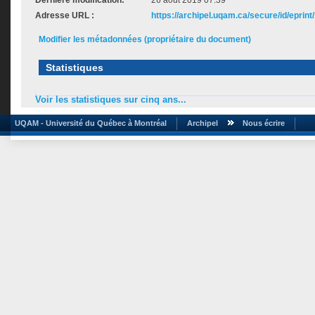
Dernière modification:
26 août 2019 07:39
Adresse URL :
https://archipel.uqam.ca/secure/id/eprint
Modifier les métadonnées (propriétaire du document)
Statistiques
Voir les statistiques sur cinq ans...
UQAM - Université du Québec à Montréal
Archipel
Nous écrire