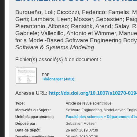
Burgueño, Loli
;
Ciccozzi, Federico
;
Famelis, M
Gerti
;
Lambers, Leen
;
Mosser, Sebastien
;
Paig
Pierantonio, Alfonso
;
Rensink, Arend
;
Salay, R
Gabriele
;
Vallecillo, Antonio
et
Wimmer, Manue
for a Model-Based Software Engineering Body
Software & Systems Modeling
.
Fichier(s) associé(s) à ce document :
PDF
Télécharger (4MB)
Adresse URL:
http://dx.doi.org/10.1007/s10270-019
Type:
Article de revue scientifique
Mots-clés ou Sujets:
Software Engineering, Model-driven Engin
Unité d'appartenance:
Faculté des sciences > Département d'i
Déposé par:
Sébastien Mosser
Date de dépôt:
26 août 2019 07:39