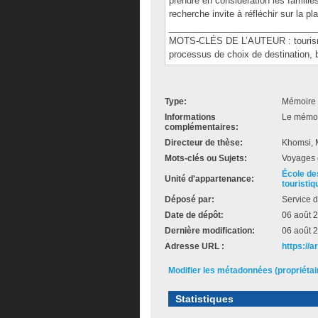
prendre en considération les famille
recherche invite à réfléchir sur la pl
______________________________
MOTS-CLÉS DE L’AUTEUR : tourisme, 
processus de choix de destination, 
Type:
Mémoire 
Informations
Le mémoir
complémentaires:
Directeur de thèse:
Khomsi,
Mots-clés ou Sujets:
Voyages e
École de
Unité d'appartenance:
touristiq
Déposé par:
Service d
Date de dépôt:
06 août 
Dernière modification:
06 août 
Adresse URL :
https://
Modifier les métadonnées (propriéta
Statistiques