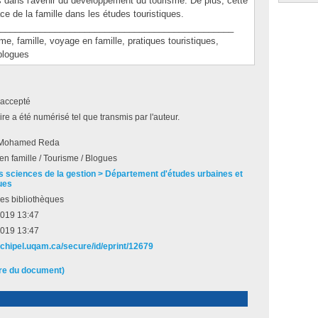
s dans l'avenir du développement du tourisme. De plus, cette
ace de la famille dans les études touristiques.
_______________________________________________
famille, voyage en famille, pratiques touristiques,
blogues
accepté
e a été numérisé tel que transmis par l'auteur.
 Mohamed Reda
n famille / Tourisme / Blogues
s sciences de la gestion > Département d'études urbaines et
ues
es bibliothèques
2019 13:47
2019 13:47
archipel.uqam.ca/secure/id/eprint/12679
ire du document)