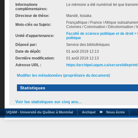
Informations
Le mémoire a été numérisé tel que transmis
complémentaires:
Directeur de thèse:
Mandé, Issiaka
Françafrique / France / Afrique subsaharien
Mots-clés ou Sujets:
Colonies / Colonisation / Décolonisation / 
Faculté de science politique et de droit
Unité d'appartenance:
politique
Déposé par:
Service des bibliothèques
Date de dépôt:
01 août 2019 12:13
Dernière modification:
01 août 2019 12:13
Adresse URL :
https://archipel.uqam.ca/secure/id/eprint
Modifier les métadonnées (propriétaire du document)
Statistiques
Voir les statistiques sur cinq ans...
UQAM - Université du Québec à Montréal
Archipel
Nous écrire