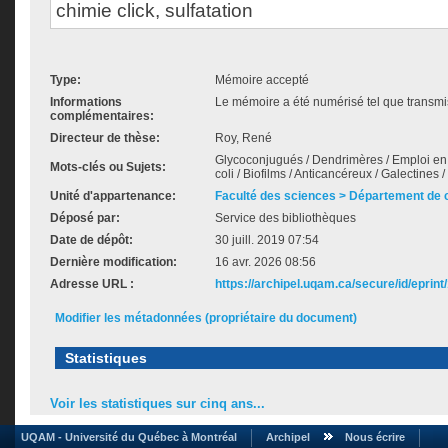
chimie click, sulfatation
Type:
Mémoire accepté
Informations
Le mémoire a été numérisé tel que transmis
complémentaires:
Directeur de thèse:
Roy, René
Glycoconjugués / Dendrimères / Emploi en 
Mots-clés ou Sujets:
coli / Biofilms / Anticancéreux / Galectines 
Unité d'appartenance:
Faculté des sciences > Département de 
Déposé par:
Service des bibliothèques
Date de dépôt:
30 juill. 2019 07:54
Dernière modification:
16 avr. 2026 08:56
Adresse URL :
https://archipel.uqam.ca/secure/id/eprint
Modifier les métadonnées (propriétaire du document)
Statistiques
Voir les statistiques sur cinq ans...
UQAM - Université du Québec à Montréal
Archipel
Nous écrire