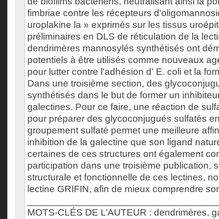
de biofilms bactériens, neutralisant ainsi la po
fimbriae contre les récepteurs d'oligomannosi
uroplakine la » exprimés sur les tissus uroépi
préliminaires en DLS de réticulation de la lec
dendrimères mannosylés synthétisés ont dém
potentiels à être utilisés comme nouveaux ag
pour lutter contre l'adhésion d' E. coli et la fo
Dans une troisième section, des glycoconjugu
synthétisés dans le but de former un inhibiteur
galectines. Pour ce faire, une réaction de sulfa
pour préparer des glycoconjugués sulfatés en
groupement sulfaté permet une meilleure affin
inhibition de la galectine que son ligand nature
certaines de ces structures ont également co
participation dans une troisième publication, s
structurale et fonctionnelle de ces lectines, 
lectine GRIFIN, afin de mieux comprendre son
___________________________________
MOTS-CLÉS DE L’AUTEUR : dendrimères, gale