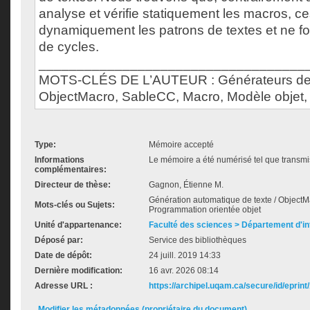
analyse et vérifie statiquement les macros, ce
dynamiquement les patrons de textes et ne fo
de cycles.
___________________________________
MOTS-CLÉS DE L’AUTEUR : Générateurs de 
ObjectMacro, SableCC, Macro, Modèle objet, 
Type:
Mémoire accepté
Informations
Le mémoire a été numérisé tel que transmis
complémentaires:
Directeur de thèse:
Gagnon, Étienne M.
Génération automatique de texte / ObjectMa
Mots-clés ou Sujets:
Programmation orientée objet
Unité d'appartenance:
Faculté des sciences > Département d'i
Déposé par:
Service des bibliothèques
Date de dépôt:
24 juill. 2019 14:33
Dernière modification:
16 avr. 2026 08:14
Adresse URL :
https://archipel.uqam.ca/secure/id/eprint
Modifier les métadonnées (propriétaire du document)