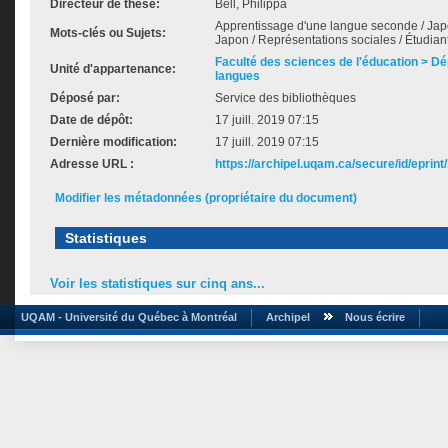
Directeur de thèse:
Bell, Philippa
Apprentissage d'une langue seconde / Japo
Mots-clés ou Sujets:
Japon / Représentations sociales / Étudiants
Faculté des sciences de l'éducation > D
Unité d'appartenance:
langues
Déposé par:
Service des bibliothèques
Date de dépôt:
17 juill. 2019 07:15
Dernière modification:
17 juill. 2019 07:15
Adresse URL :
https://archipel.uqam.ca/secure/id/eprint
Modifier les métadonnées (propriétaire du document)
Statistiques
Voir les statistiques sur cinq ans...
UQAM - Université du Québec à Montréal
Archipel
Nous écrire