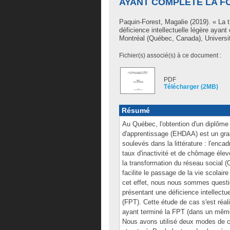
AYANT COMPLÉTÉ LA F
Paquin-Forest, Magalie
(2019). « La t
déficience intellectuelle légère ayant
Montréal (Québec, Canada), Universi
Fichier(s) associé(s) à ce document :
PDF
Télécharger (2MB)
Résumé
Au Québec, l'obtention d'un diplôme 
d'apprentissage (EHDAA) est un gra
soulevés dans la littérature : l'enca
taux d'inactivité et de chômage él
la transformation du réseau social (O
facilite le passage de la vie scolair
cet effet, nous nous sommes questio
présentant une déficience intellectue
(FPT). Cette étude de cas s'est réa
ayant terminé la FPT (dans un même
Nous avons utilisé deux modes de col