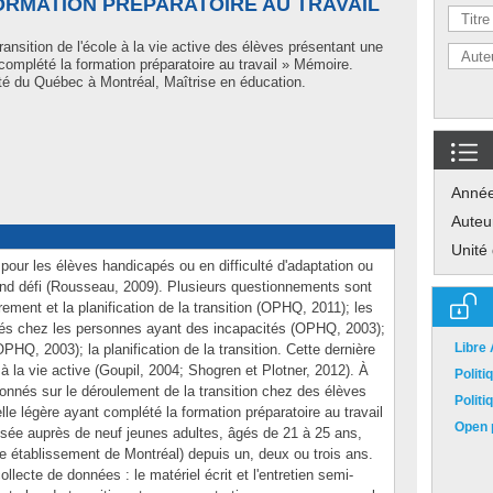
ORMATION PRÉPARATOIRE AU TRAVAIL
ransition de l'école à la vie active des élèves présentant une
 complété la formation préparatoire au travail » Mémoire.
té du Québec à Montréal, Maîtrise en éducation.
Anné
Auteu
Unité
pour les élèves handicapés ou en difficulté d'adaptation ou
nd défi (Rousseau, 2009). Plusieurs questionnements sont
drement et la planification de la transition (OPHQ, 2011); les
evés chez les personnes ayant des incapacités (OPHQ, 2003);
Libre
PHQ, 2003); la planification de la transition. Cette dernière
e à la vie active (Goupil, 2004; Shogren et Plotner, 2012). À
Polit
nnés sur le déroulement de la transition chez des élèves
Polit
lle légère ayant complété la formation préparatoire au travail
Open p
lisée auprès de neuf jeunes adultes, âgés de 21 à 25 ans,
 établissement de Montréal) depuis un, deux ou trois ans.
lecte de données : le matériel écrit et l'entretien semi-