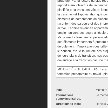
structuré. Par la lecture du plus réc
répondre aux objectifs de recherche s
planifiée et la transition vécue; iden
la transition et l'appréciation qu'il p
éléments de compréhension élaborés 
racontent des parcours et des impress
active. Certains vivent en appartem
emploi, suivent des cours à l'école o
s'expriment clairement et personnell
des éléments importants à prendre en
déroulement : l'implication des différ
le soutien, etc. À la lumière des pro
de leurs plans de transition, nos obs
davantage à la transition par une m
______________________________
MOTS-CLÉS DE L’AUTEUR : transition,
formation préparatoire au travail, plan
Type:
Mémoire 
Informations
Le mémoir
complémentaires:
Directeur de thèse:
Horvais,