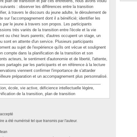
ent plan de transition et par ces entretiens, nous avons voulu
uivants : observer les différences entre la transition
tifier, à travers le discours du jeune adulte, le déroulement de
orte sur l'accompagnement dont il a bénéficié; identifier les
par le jeune à travers son propos. Les participants
ions très variés de la transition entre l'école et la vie
ent ou chez leurs parents; d'autres occupent un stage, un
u sont en attente d'un service. Plusieurs participants
ement au sujet de l'expérience qu'ils ont vécue et soulignent
 compte dans la planification de la transition et son
ents acteurs, le sentiment d'autonomie et de liberté, l'attente,
pos partagés par les participants et en référence à la lecture
ervations viennent confirmer l'importance de s'attarder
eilleure préparation et un accompagnement plus personnalisé.
_______________________________________________
 école, vie active, déficience intellectuelle légère,
ification de la transition, plan de transition
accepté
e a été numérisé tel que transmis par l'auteur.
 Jean