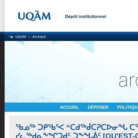
UQAM
Archipel
ACCUEIL
DÉPOSER
POLITIQ
ᖃᓄᖅ ᑐᑭᖃᕐᐸ “ᑕᑯᖅᑰᑕᕈᑕᐅᓂᖓ ᑕᕐ
ᓯᓚᖅᑯᓇᖕᖏᑐᑯᑦ ᑐᖕᖓᕖᑦ [QU'EST-