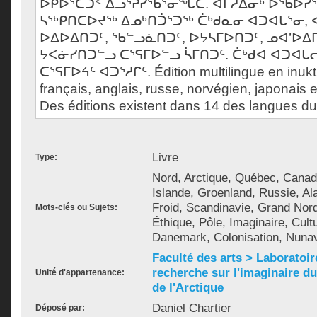
ᐅᑭᐅᕐᑕᑑᑉ ᐃᓗᕐᕈᓯᖃᕐᓂᖓᑕ. ᐊᒥᓱᐃᓂᒃ ᐅᖃᐅᓯ
ᓴᖅᑭᑎᑕᐅᔪᖅ ᐃᓄᒃᑎᑑᕐᑐᖅ ᑖᒃᑯᓇᓂ ᐊᑐᐊᒐᕐᓂ, 
ᐅᐃᐅᐃᑎᑐᑦ, ᖃᓪᓗᓈᑎᑐᑦ, ᐅᔭᓴᒥᐅᑎᑐᑦ, ᓄᐊ’ᐅᐃ
ᔭᐸᓃᓯᑎᑐᓪᓗ ᑕᕐᕋᒥᐅᓪᓗ ᓵᒥᑎᑐᑦ. ᑖᒃᑯᐊ ᐊᑐᐊᒐ
ᑕᕐᕋᒥᐅᔦᑦ ᐊᑐᕐᓱᒋᑦ. Édition multilingue en inukti
français, anglais, russe, norvégien, japonais
Des éditions existent dans 14 des langues du
Livre
Type:
Nord, Arctique, Québec, Canad
Islande, Groenland, Russie, Al
Froid, Scandinavie, Grand Nord,
Mots-clés ou Sujets:
Éthique, Pôle, Imaginaire, Cultu
Danemark, Colonisation, Nunavi
Faculté des arts > Laboratoir
recherche sur l'imaginaire du 
Unité d'appartenance:
de l'Arctique
Daniel Chartier
Déposé par: