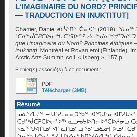
L'IMAGINAIRE DU NORD? PRINCI
— TRADUCTION EN INUKTITUT]
Chartier, Daniel
et
ᓵᕐᑎᔾ, ᑖᓂᐊᓪ
(2019).
ᖃᓄᖅ 
“ᑕᑯᖅᑰᑕᕈᑕᐅᓂᖓ ᑕᕐᕋᐅᑉ”? ᓯᓚᖅᑯᓇᖕᖏᑐᑯᑦ ᑐᖕᖓ
que l'imaginaire du Nord? Principes éthiques 
inuktitut]
.
Montréal et Rovaniemi (Finlande), Im
Arctic Arts Summit, coll. « Isberg », 157 p.
Fichier(s) associé(s) à ce document :
PDF
Télécharger (3MB)
Résumé
ᓀᓈᕐᓯᒪᔪᖅ – ᑌᑦᓱᒪᓂᓂᑐᖃᖅ ᐊᕐᕌᒍᕐᓂ ᐊᒥᓱᒐᓴᖕ
ᑕᑯᖅᑰᑕᕈᑕᐅᓕᕐᐳᖅ ᓇᓗᓀᔭᐅᑎᓕᐅᕐᑕᐅᓱᓂᓗ ᑕ
ᓴᓇᖕᖑᐊᑎᓄᑦ ᐊᓪᓚᑎᓄᓪᓗ ᖃᓪᓗᓈᓂᒥᐅᓄᑦ. ᑕᑯ
ᐅᓂᒃᑳᒍᓯᕐᓂᒃ ᐃᓱᒻᒪᐅᓯᓂᒃ ᑲᑎᕐᓱᐃᓯᒪᕗᑦ ᐊᑯᓂᓂᑦ 