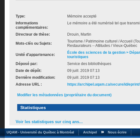
Type:
Mémoire accepté
Informations
Le mémoire a été numérisé tel que transmis
complémentaires:
Directeur de thèse:
Drouin, Martin
Tourisme / Patrimoine culturel / Accueil (Tour
Mots-clés ou Sujets:
Restaurateurs -- Attitudes / Vieux-Québec
École des sciences de la gestion > Dépa
Unité d'appartenance:
touristiques
Déposé par:
Service des bibliothèques
Date de dépôt:
09 juill. 2019 07:13
Dernière modification:
09 juill. 2019 07:13
Adresse URL :
https://archipel.uqam.ca/secure/id/eprint
Modifier les métadonnées (propriétaire du document)
Statistiques
Voir les statistiques sur cinq ans...
UQAM - Université du Québec à Montréal
Archipel
Nous écrire