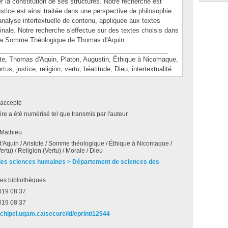
er la constitution de ses structures. Notre recherche est
ustice est ainsi traitée dans une perspective de philosophie
analyse intertextuelle de contenu, appliquée aux textes
inale. Notre recherche s'effectue sur des textes choisis dans
t la Somme Théologique de Thomas d'Aquin.
_______________________________________________
 Thomas d'Aquin, Platon, Augustin, Éthique à Nicomaque,
, justice, religion, vertu, béatitude, Dieu, intertextualité.
accepté
e a été numérisé tel que transmis par l'auteur.
 Mathieu
Aquin / Aristote / Somme théologique / Éthique à Nicomaque /
ertu) / Religion (Vertu) / Morale / Dieu
des sciences humaines > Département de sciences des
es bibliothèques
019 08:37
019 08:37
archipel.uqam.ca/secure/id/eprint/12544