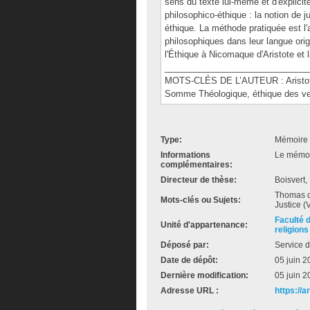
sens du texte lui-même et d'explicit
philosophico-éthique : la notion de j
éthique. La méthode pratiquée est l'
philosophiques dans leur langue orig
l'Éthique à Nicomaque d'Aristote e
______________________________
MOTS-CLÉS DE L’AUTEUR : Aristote,
Somme Théologique, éthique des vertus
Type:
Mémoire 
Informations
Le mémoir
complémentaires:
Directeur de thèse:
Boisvert,
Thomas d'
Mots-clés ou Sujets:
Justice (V
Faculté 
Unité d'appartenance:
religions
Déposé par:
Service d
Date de dépôt:
05 juin 2
Dernière modification:
05 juin 2
Adresse URL :
https://