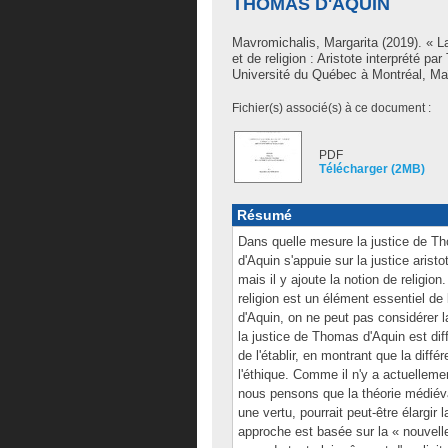
THOMAS D'AQUIN
Mavromichalis, Margarita
(2019). « La
et de religion : Aristote interprété
Université du Québec à Montréal, Maî
Fichier(s) associé(s) à ce document :
PDF
Télécharger (2MB)
Résumé
Dans quelle mesure la justice de Tho
d'Aquin s'appuie sur la justice arist
mais il y ajoute la notion de religio
religion est un élément essentiel de
d'Aquin, on ne peut pas considérer l
la justice de Thomas d'Aquin est diff
de l'établir, en montrant que la diff
l'éthique. Comme il n'y a actuellem
nous pensons que la théorie médiéval
une vertu, pourrait peut-être élargir 
approche est basée sur la « nouvelle 