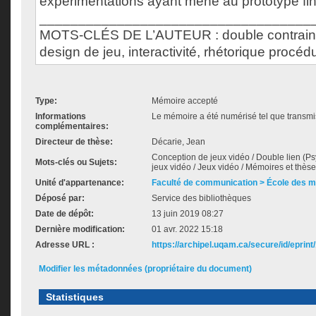
expérimentations ayant mené au prototype fin
___________________________________
MOTS-CLÉS DE L’AUTEUR : double contrainte
design de jeu, interactivité, rhétorique procéd
Type:
Mémoire accepté
Informations
Le mémoire a été numérisé tel que transmis
complémentaires:
Directeur de thèse:
Décarie, Jean
Conception de jeux vidéo / Double lien (Ps
Mots-clés ou Sujets:
jeux vidéo / Jeux vidéo / Mémoires et thèse
Unité d'appartenance:
Faculté de communication > École des 
Déposé par:
Service des bibliothèques
Date de dépôt:
13 juin 2019 08:27
Dernière modification:
01 avr. 2022 15:18
Adresse URL :
https://archipel.uqam.ca/secure/id/eprint
Modifier les métadonnées (propriétaire du document)
Statistiques