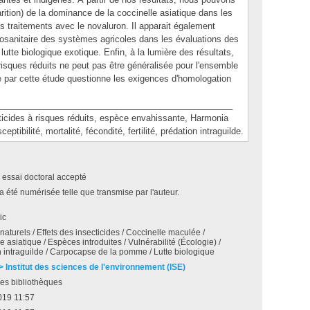
arition) de la dominance de la coccinelle asiatique dans les
 traitements avec le novaluron. Il apparait également
ytosanitaire des systèmes agricoles dans les évaluations des
lutte biologique exotique. Enfin, à la lumière des résultats,
 à risques réduits ne peut pas être généralisée pour l'ensemble
ée par cette étude questionne les exigences d'homologation
________________________________________________
des à risques réduits, espèce envahissante, Harmonia
ptibilité, mortalité, fécondité, fertilité, prédation intraguilde.
 essai doctoral accepté
a été numérisée telle que transmise par l'auteur.
ic
aturels / Effets des insecticides / Coccinelle maculée /
e asiatique / Espèces introduites / Vulnérabilité (Écologie) /
 intraguilde / Carpocapse de la pomme / Lutte biologique
 > Institut des sciences de l'environnement (ISE)
es bibliothèques
019 11:57