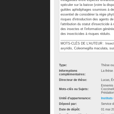
spéculer sur la baisse (voire la disp
guildes aphidiphages soumises à des
essentiel de considérer la régie ph
risques d'introduction des agents de 
l'attribution du statut d'insecticide
des insectes et l'information génér
des insecticides à risques réduits.
______________________________
MOTS-CLÉS DE L’AUTEUR : Insectici
axyridis, Coleomegilla maculata, susce
Type:
Thèse ou
Informations
La thèse 
complémentaires:
Directeur de thèse:
Lucas, Ér
Ennemis n
Mots-clés ou Sujets:
Coccinell
Prédation
Unité d'appartenance:
Instituts
Déposé par:
Service d
Date de dépôt:
01 mai 2