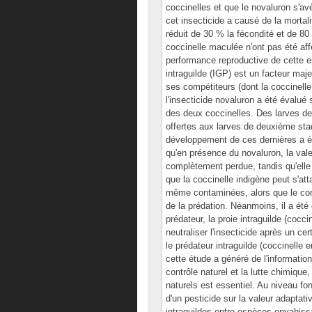
coccinelles et que le novaluron s'av
cet insecticide a causé de la mortali
réduit de 30 % la fécondité et de 80 
coccinelle maculée n'ont pas été aff
performance reproductive de cette e
intraguilde (IGP) est un facteur maj
ses compétiteurs (dont la coccinelle
l'insecticide novaluron a été évalu
des deux coccinelles. Des larves de
offertes aux larves de deuxième stad
développement de ces dernières a ét
qu'en présence du novaluron, la vale
complètement perdue, tandis qu'elle
que la coccinelle indigène peut s'at
même contaminées, alors que le cont
de la prédation. Néanmoins, il a été
prédateur, la proie intraguilde (cocc
neutraliser l'insecticide après un ce
le prédateur intraguilde (coccinelle 
cette étude a généré de l'information 
contrôle naturel et la lutte chimique
naturels est essentiel. Au niveau fo
d'un pesticide sur la valeur adaptativ
intraguildes entre espèces envahiss