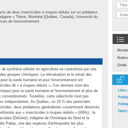
cts de deux insecticides à risques réduits sur un prédateur
ndigène » Thèse. Montréal (Québec, Canada), Université du
nces de l'environnement.
Anné
Auteu
Unité
 de synthèse utilisés en agriculture se caractérise par une
es groupes chimiques. La réévaluation et le retrait des
pour la santé humaine et pour l'environnement ont
cides dit « à risques réduits ». Ces derniers sont des
Libre
mpact pour la santé humaine et l'environnement et plus de
s conventionnels. Toutefois, cette sélectivité n'est pas
Polit
hes indépendantes. Au Québec, où 10 % des pesticides
Polit
secticides, deux prédateurs généralistes couramment observés
Open p
frontés aux « insecticides à risques réduits » (IRRs) ; la
culata (DeGeer), indigène de l'Amérique du Nord et la
idis Pallas, une des espèces d'arthropodes les plus