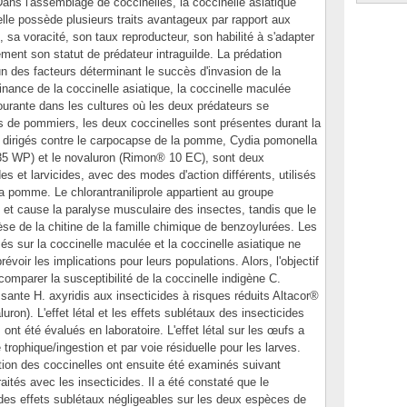
ans l'assemblage de coccinelles, la coccinelle asiatique
lle possède plusieurs traits avantageux par rapport aux
 sa voracité, son taux reproducteur, son habilité à s'adapter
ment son statut de prédateur intraguilde. La prédation
n des facteurs déterminant le succès d'invasion de la
inance de la coccinelle asiatique, la coccinelle maculée
ourante dans les cultures où les deux prédateurs se
s de pommiers, les deux coccinelles sont présentes durant la
s dirigés contre le carpocapse de la pomme, Cydia pomonella
® 35 WP) et le novaluron (Rimon® 10 EC), sont deux
des et larvicides, avec des modes d'action différents, utilisés
la pomme. Le chlorantraniliprole appartient au groupe
 et cause la paralyse musculaire des insectes, tandis que le
èse de la chitine de la famille chimique de benzoylurées. Les
s sur la coccinelle maculée et la coccinelle asiatique ne
voir les implications pour leurs populations. Alors, l'objectif
comparer la susceptibilité de la coccinelle indigène C.
sante H. axyridis aux insecticides à risques réduits Altacor®
uron). L'effet létal et les effets sublétaux des insecticides
ont été évalués en laboratoire. L'effet létal sur les œufs a
 trophique/ingestion et par voie résiduelle pour les larves.
tion des coccinelles ont ensuite été examinés suivant
raités avec les insecticides. Il a été constaté que le
et des effets sublétaux négligeables sur les deux espèces de