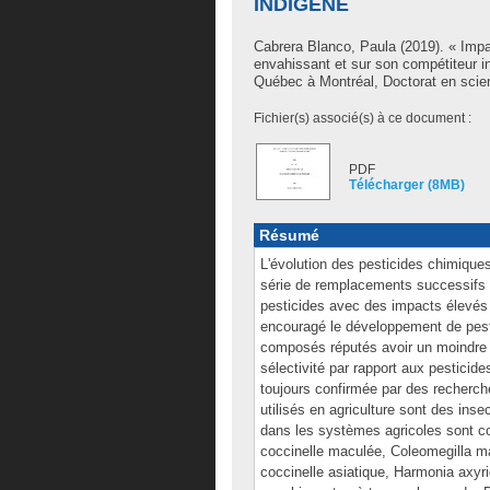
INDIGÈNE
Cabrera Blanco, Paula
(2019). « Impa
envahissant et sur son compétiteur i
Québec à Montréal, Doctorat en scie
Fichier(s) associé(s) à ce document :
PDF
Télécharger (8MB)
Résumé
L'évolution des pesticides chimiques
série de remplacements successifs d
pesticides avec des impacts élevés 
encouragé le développement de pesti
composés réputés avoir un moindre i
sélectivité par rapport aux pesticide
toujours confirmée par des recherc
utilisés en agriculture sont des in
dans les systèmes agricoles sont con
coccinelle maculée, Coleomegilla ma
coccinelle asiatique, Harmonia axyr