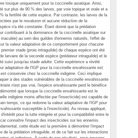
ère toxique uniquement pour la coccinelle asiatique. Ainsi,
té sur plus de 90 % des larves, par voie topique et orale et a
% la fertilité de cette espèce. Par contraste, les larves de la
ectées par le novaluron et aucune réduction de la
spèce n'a été constatée. Étant donné que la prédation
eur contribuant à la dominance de la coccinelle asiatique sur
 maculée) au sein des guildes d'ennemis naturels, l'effet de
é sur la valeur adaptative de ce comportement pour chacune
 premier stade (proie intraguilde) de chaque espèce ont été
e larvaire de la seconde espèce (prédateur intraguilde) et le
é suivi jusqu'au stade adulte. Cette expérience a révélé
ur adaptative de l'IGP pour la coccinelle envahissante est
 est conservée chez la coccinelle indigène. Ceci implique
taquer à des stades vulnérables de la coccinelle envahissante
raire n'est pas vrai, l'espèce envahissante perd le bénéfice
 démontré que lorsque la coccinelle envahissante est le
inelle indigène moins affectée par l'insecticide) est capable de
rtain temps, ce qui redonne la valeur adaptative de l'IGP pour
envahissante susceptible à l'insecticide). Au niveau appliqué,
d'intérêt pour la lutte intégrée et pour la compatibilité entre le
, car connaître l'impact des insecticides sur les ennemis
ndamental, cette étude est la première à démontrer l'impact
e de la prédation intraguilde, et de ce fait sur les interactions
antes et indigènes. À partir de nos résultats, nous pouvons