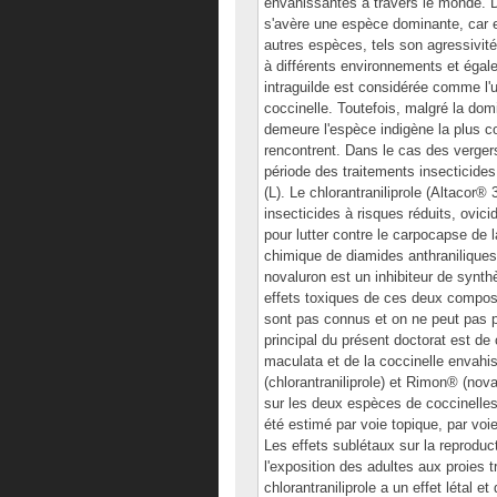
envahissantes à travers le monde. D
s'avère une espèce dominante, car e
autres espèces, tels son agressivité,
à différents environnements et égale
intraguilde est considérée comme l'u
coccinelle. Toutefois, malgré la dom
demeure l'espèce indigène la plus c
rencontrent. Dans le cas des verger
période des traitements insecticide
(L). Le chlorantraniliprole (Altacor
insecticides à risques réduits, ovici
pour lutter contre le carpocapse de 
chimique de diamides anthraniliques
novaluron est un inhibiteur de synth
effets toxiques de ces deux composé
sont pas connus et on ne peut pas pré
principal du présent doctorat est de 
maculata et de la coccinelle envahis
(chlorantraniliprole) et Rimon® (noval
sur les deux espèces de coccinelles 
été estimé par voie topique, par voie
Les effets sublétaux sur la reproduc
l'exposition des adultes aux proies t
chlorantraniliprole a un effet létal 