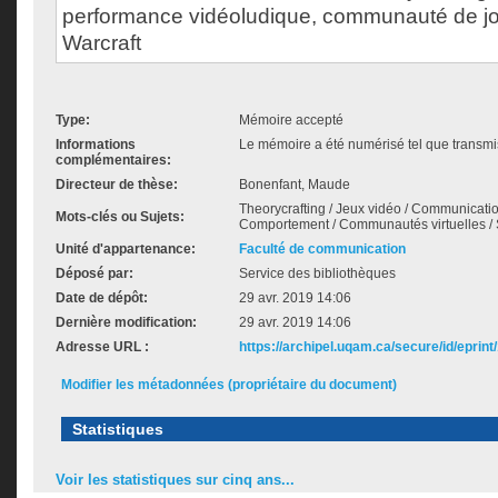
performance vidéoludique, communauté de jo
Warcraft
Type:
Mémoire accepté
Informations
Le mémoire a été numérisé tel que transmis
complémentaires:
Directeur de thèse:
Bonenfant, Maude
Theorycrafting / Jeux vidéo / Communicatio
Mots-clés ou Sujets:
Comportement / Communautés virtuelles / St
Unité d'appartenance:
Faculté de communication
Déposé par:
Service des bibliothèques
Date de dépôt:
29 avr. 2019 14:06
Dernière modification:
29 avr. 2019 14:06
Adresse URL :
https://archipel.uqam.ca/secure/id/eprint
Modifier les métadonnées (propriétaire du document)
Statistiques
Voir les statistiques sur cinq ans...