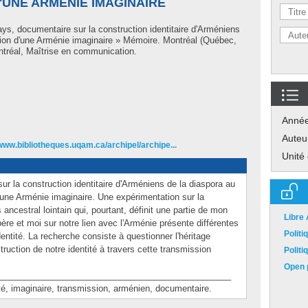
'UNE ARMÉNIE IMAGINAIRE
ys, documentaire sur la construction identitaire d'Arméniens
tion d'une Arménie imaginaire » Mémoire. Montréal (Québec,
tréal, Maîtrise en communication.
Anné
Auteu
/www.bibliotheques.uqam.ca/archipel/archipe...
Unité
r la construction identitaire d'Arméniens de la diaspora au
une Arménie imaginaire. Une expérimentation sur la
 ancestral lointain qui, pourtant, définit une partie de mon
Libre
ère et moi sur notre lien avec l'Arménie présente différentes
Polit
identité. La recherche consiste à questionner l'héritage
truction de notre identité à travers cette transmission
Polit
Open p
________________________________________________
 imaginaire, transmission, arménien, documentaire.