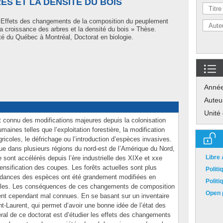
S ET LA DENSITÉ DU BOIS
 Effets des changements de la composition du peuplement
 la croissance des arbres et la densité du bois » Thèse.
é du Québec à Montréal, Doctorat en biologie.
Anné
Auteu
Unité
t connu des modifications majeures depuis la colonisation
aines telles que l’exploitation forestière, la modification
ricoles, le défrichage ou l’introduction d’espèces invasives.
e dans plusieurs régions du nord-est de l’Amérique du Nord,
Libre
ont accélérés depuis l’ère industrielle des XIXe et xxe
ensification des coupes. Les forêts actuelles sont plus
Polit
ndances des espèces ont été grandement modifiées en
Polit
elles. Les conséquences de ces changements de composition
Open p
ent cependant mal connues. En se basant sur un inventaire
nt-Laurent, qui permet d’avoir une bonne idée de l’état des
énéral de ce doctorat est d’étudier les effets des changements