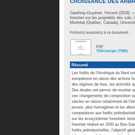
CROISSANCE DES ARBRE
Gauthray-Guyénet, Vincent
(2018). «
forestier sur les propriétés des sols,
Montréal (Québec, Canada), Universit
Fichier(s) associé(s) à ce document :
PDF
Télécharger (7MB)
Résumé
Les forêts de l’Amérique du Nord on
européenne en raison des actions hum
des régimes de feux, les activités ag
Des études ont permis de montrer qu
ces changements de composition se s
siècles en raison notamment de l’int
jeunes, plus homogènes et les abo
comparaison aux forêts préindustri
sur les écosystèmes forestiers rest
forestier réalisé en 1930 au Bas-Sai
forêts préindustrielles, l’objectif g