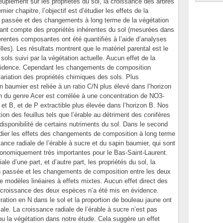
uplement sur les propriétés du sol, la croissance des arbres
mier chapitre, l’objectif est d’étudier les effets de la
on passée et des changements à long terme de la végétation
enant compte des propriétés inhérentes du sol (mesurées dans
fférentes composantes ont été quantifiés à l’aide d’analyses
les). Les résultats montrent que le matériel parental est le
ols suivi par la végétation actuelle. Aucun effet de la
évidence. Cependant les changements de composition
 variation des propriétés chimiques des sols. Plus
 baumier est reliée à un ratio C/N plus élevé dans l’horizon
on du genre Acer est corrélée à une concentration de NO3-
et B, et de P extractible plus élevée dans l’horizon B. Nos
on des feuillus tels que l’érable au détriment des conifères
disponibilité de certains nutriments du sol. Dans le second
’étudier les effets des changements de composition à long terme
sance radiale de l’érable à sucre et du sapin baumier, qui sont
nomiquement très importantes pour le Bas-Saint-Laurent.
ale d’une part, et d’autre part, les propriétés du sol, la
on passée et les changements de composition entre les deux
de modèles linéaires à effets mixtes. Aucun effet direct des
croissance des deux espèces n’a été mis en évidence.
ation en N dans le sol et la proportion de bouleau jaune ont
diale. La croissance radiale de l’érable à sucre n’est pas
 ou la végétation dans notre étude. Cela suggère un effet