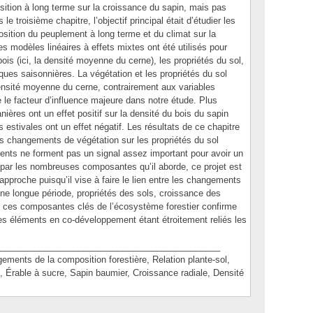
tion à long terme sur la croissance du sapin, mais pas
le troisième chapitre, l’objectif principal était d’étudier les
ition du peuplement à long terme et du climat sur la
s modèles linéaires à effets mixtes ont été utilisés pour
 bois (ici, la densité moyenne du cerne), les propriétés du sol,
iques saisonnières. La végétation et les propriétés du sol
densité moyenne du cerne, contrairement aux variables
le facteur d’influence majeure dans notre étude. Plus
ières ont un effet positif sur la densité du bois du sapin
s estivales ont un effet négatif. Les résultats de ce chapitre
 changements de végétation sur les propriétés du sol
nts ne forment pas un signal assez important pour avoir un
De par les nombreuses composantes qu’il aborde, ce projet est
pproche puisqu’il vise à faire le lien entre les changements
e longue période, propriétés des sols, croissance des
de ces composantes clés de l’écosystème forestier confirme
s éléments en co-développement étant étroitement reliés les
_____________________________________________
ts de la composition forestière, Relation plante-sol,
, Érable à sucre, Sapin baumier, Croissance radiale, Densité