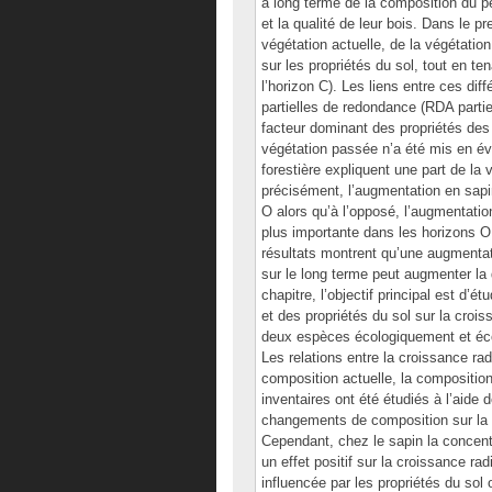
à long terme de la composition du pe
et la qualité de leur bois. Dans le pre
végétation actuelle, de la végétati
sur les propriétés du sol, tout en t
l’horizon C). Les liens entre ces di
partielles de redondance (RDA partiel
facteur dominant des propriétés des s
végétation passée n’a été mis en 
forestière expliquent une part de la
précisément, l’augmentation en sapin
O alors qu’à l’opposé, l’augmentati
plus importante dans les horizons O 
résultats montrent qu’une augmentati
sur le long terme peut augmenter la 
chapitre, l’objectif principal est d
et des propriétés du sol sur la crois
deux espèces écologiquement et éco
Les relations entre la croissance radi
composition actuelle, la compositi
inventaires ont été étudiés à l’aide 
changements de composition sur la 
Cependant, chez le sapin la concentr
un effet positif sur la croissance ra
influencée par les propriétés du sol