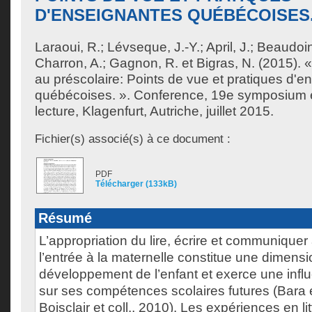
D'ENSEIGNANTES QUÉBÉCOISES
Laraoui, R.
;
Lévseque, J.-Y.
;
April, J.
;
Beaudoin,
Charron, A.
;
Gagnon, R.
et
Bigras, N.
(2015). « 
au préscolaire: Points de vue et pratiques d'e
québécoises. ». Conference, 19e symposium 
lecture, Klagenfurt, Autriche, juillet 2015.
Fichier(s) associé(s) à ce document :
PDF
Télécharger (133kB)
Résumé
L’appropriation du lire, écrire et communiqu
l’entrée à la maternelle constitue une dimensi
développement de l’enfant et exerce une inf
sur ses compétences scolaires futures (Bara et
Boisclair et coll., 2010). Les expériences en lit