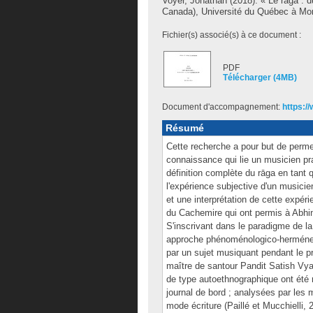
Voyer, Jonathan
(2018). « Le rāga : 
Canada), Université du Québec à Mont
Fichier(s) associé(s) à ce document :
PDF
Télécharger (4MB)
Document d'accompagnement:
https:/
Résumé
Cette recherche a pour but de perme
connaissance qui lie un musicien pr
définition complète du rāga en tant 
l'expérience subjective d'un musicie
et une interprétation de cette expé
du Cachemire qui ont permis à Abhin
S'inscrivant dans le paradigme de la 
approche phénoménologico-herméneu
par un sujet musiquant pendant le p
maître de santour Pandit Satish Vya
de type autoethnographique ont été r
journal de bord ; analysées par les 
mode écriture (Paillé et Mucchielli, 2