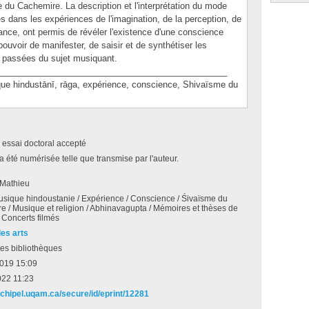
du Cachemire. La description et l'interprétation du mode
 dans les expériences de l'imagination, de la perception, de
ance, ont permis de révéler l'existence d'une conscience
uvoir de manifester, de saisir et de synthétiser les
 passées du sujet musiquant.
_______________________________________________
hindustānī, rāga, expérience, conscience, Shivaïsme du
 essai doctoral accepté
a été numérisée telle que transmise par l'auteur.
 Mathieu
usique hindoustanie / Expérience / Conscience / Śivaïsme du
 / Musique et religion / Abhinavagupta / Mémoires et thèses de
/ Concerts filmés
des arts
es bibliothèques
2019 15:09
022 11:23
archipel.uqam.ca/secure/id/eprint/12281