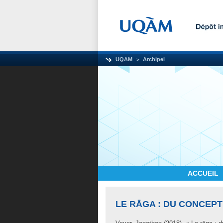
UQAM
Archipel
ACCUEIL
LE RĀGA : DU CONCEPT