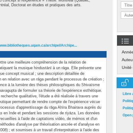
du concept à l'expérience » Thèse. Montréal (Québec,
réal, Doctorat en études et pratiques des arts.
/www.bibliotheques.uqam.ca/archipel/Archipe...
Anné
Auteu
ttre une meilleure compréhension de la relation de
Unité
atiquant la musique hindustānī à un rāga. Elle présente une
que concept musical ; une description détaillée de
n en relation avec un rāga pendant le processus de création ;
rience à la lumière des thèses philosophiques du Shivaïsme
avagupta de formuler sa théorie de l'expérience esthétique.
Libre
recherche qualitative, l'étude a été réalisée à travers une
Polit
tique permettant de rendre compte de l'expérience vécue
rocessus d'apprentissage du rāga Ahīra Bhairava auprès du
Polit
s en Inde et pendant les sessions de riyāza. Les données
Open p
ecueillies à l'aide de captations vidéo, de mémos et d'un
méthodes d'analyse par théorisation ancrée et d'analyse en
008) ; et soumises à un travail d'interprétation à l'aide des