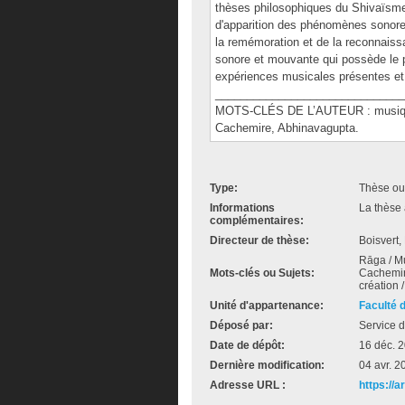
thèses philosophiques du Shivaïsme 
d'apparition des phénomènes sonores
la remémoration et de la reconnaiss
sonore et mouvante qui possède le po
expériences musicales présentes et
______________________________
MOTS-CLÉS DE L’AUTEUR : musique 
Cachemire, Abhinavagupta.
Type:
Thèse ou
Informations
La thèse 
complémentaires:
Directeur de thèse:
Boisvert,
Rāga / M
Mots-clés ou Sujets:
Cachemire
création 
Unité d'appartenance:
Faculté 
Déposé par:
Service d
Date de dépôt:
16 déc. 
Dernière modification:
04 avr. 2
Adresse URL :
https://