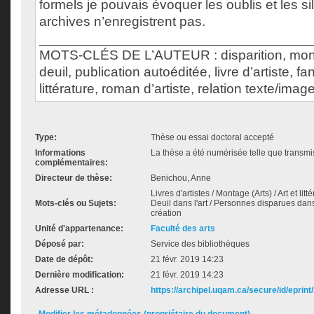
formels je pouvais évoquer les oublis et les s
archives n’enregistrent pas.
___________________________________
MOTS-CLÉS DE L’AUTEUR : disparition, mon
deuil, publication autoéditée, livre d’artiste, fa
littérature, roman d’artiste, relation texte/imag
Type:
Thèse ou essai doctoral accepté
Informations
La thèse a été numérisée telle que transmis
complémentaires:
Directeur de thèse:
Benichou, Anne
Livres d'artistes / Montage (Arts) / Art et litt
Mots-clés ou Sujets:
Deuil dans l'art / Personnes disparues dans
création
Unité d'appartenance:
Faculté des arts
Déposé par:
Service des bibliothèques
Date de dépôt:
21 févr. 2019 14:23
Dernière modification:
21 févr. 2019 14:23
Adresse URL :
https://archipel.uqam.ca/secure/id/eprint