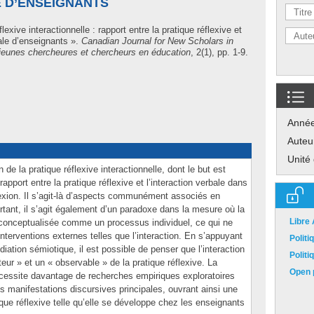
E D’ENSEIGNANTS
lexive interactionnelle : rapport entre la pratique réflexive et
iale d’enseignants ».
Canadian Journal for New Scholars in
jeunes chercheures et chercheurs en éducation
, 2(1), pp. 1-9.
Anné
Auteu
Unité
 de la pratique réflexive interactionnelle, dont le but est
apport entre la pratique réflexive et l’interaction verbale dans
lexion. Il s’agit-là d’aspects communément associés en
urtant, il s’agit également d’un paradoxe dans la mesure où la
Libre
 conceptualisée comme un processus individuel, ce qui ne
 interventions externes telles que l’interaction. En s’appuyant
Polit
iation sémiotique, il est possible de penser que l’interaction
Polit
eur » et un « observable » de la pratique réflexive. La
Open p
nécessite davantage de recherches empiriques exploratoires
s manifestations discursives principales, ouvrant ainsi une
que réflexive telle qu’elle se développe chez les enseignants