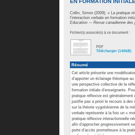
EN FORMATION INITIAL
Collin, Simon
(2009). « La pratique réf
l’interaction verbale en formation init
Education --- Revue canadienne des 
Fichier(s) associé(s) à ce document :
PDF
Télécharger (140kB)
Résumé
Cet article présente une modélisation
d’apporter un éclairage théorique au r
une perspective collective de la réf
formation initiale d’enseignants. Po
pratique réflexive est généralement
justifie pas a priori le recours à des
sur la théorie vygotskienne de la méd
verbale représente à la fois un « mot
pratique réflexive interactionnelle 
afin d’approcher progressivement se
porte d’accès prometteuse à la prati