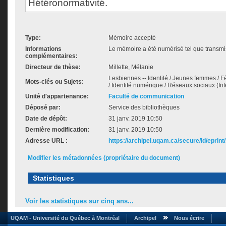
Hétéronormativité.
Type:
Mémoire accepté
Informations
Le mémoire a été numérisé tel que transmis
complémentaires:
Directeur de thèse:
Millette, Mélanie
Lesbiennes -- Identité / Jeunes femmes / Fé
Mots-clés ou Sujets:
/ Identité numérique / Réseaux sociaux (In
Unité d'appartenance:
Faculté de communication
Déposé par:
Service des bibliothèques
Date de dépôt:
31 janv. 2019 10:50
Dernière modification:
31 janv. 2019 10:50
Adresse URL :
https://archipel.uqam.ca/secure/id/eprint
Modifier les métadonnées (propriétaire du document)
Statistiques
Voir les statistiques sur cinq ans...
UQAM - Université du Québec à Montréal
Archipel
Nous écrire